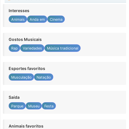
Interesses
Animais
Anda em
Cinema
Gostos Musicais
Rap
Variedades
Música tradicional
Esportes favoritos
Musculação
Natação
Saída
Parque
Museu
Festa
Animais favoritos