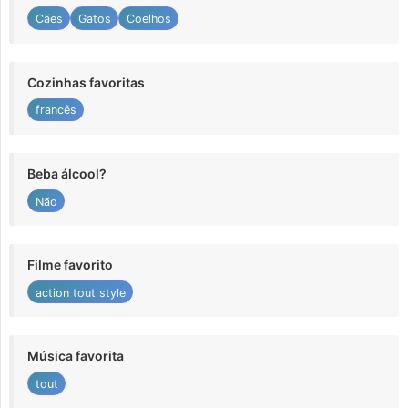
Cães
Gatos
Coelhos
Cozinhas favoritas
francês
Beba álcool?
Não
Filme favorito
action tout style
Música favorita
tout