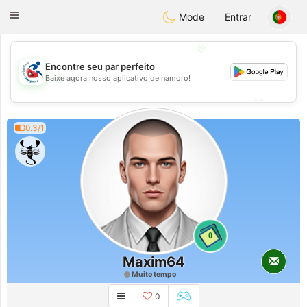
Handi Space
Toggle
Mode
Entrar
navigation
💖
Encontre seu par perfeito
💖
Baixe agora nosso aplicativo de namoro!
💕
💕
0.3/1
0
Maxim64
Muito tempo
0