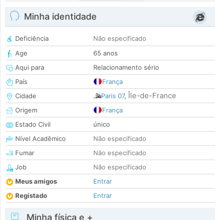
Minha identidade
Deficiência
Não especificado
Age
65 anos
Aqui para
Relacionamento sério
País
França
Île-de-France
Cidade
Paris 07
,
Origem
França
Estado Civil
único
Nível Acadêmico
Não especificado
Fumar
Não especificado
Job
Não especificado
Meus amigos
Entrar
Registado
Entrar
Minha física e +