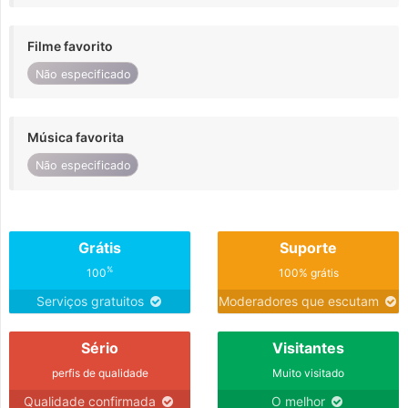
Filme favorito
Não especificado
Música favorita
Não especificado
Grátis
Suporte
%
100
100% grátis
Serviços gratuitos
Moderadores que escutam
Sério
Visitantes
perfis de qualidade
Muito visitado
Qualidade confirmada
O melhor