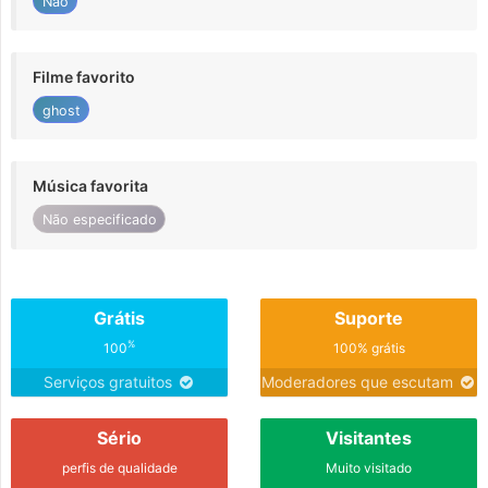
Não
Filme favorito
ghost
Música favorita
Não especificado
Grátis
Suporte
%
100
100% grátis
Serviços gratuitos
Moderadores que escutam
Sério
Visitantes
perfis de qualidade
Muito visitado