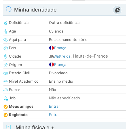
Minha identidade
Deficiência
Outra deficiência
Age
63 anos
Aqui para
Relacionamento sério
País
França
Hauts-de-France
Cidade
Wattrelos
,
Origem
França
Estado Civil
Divorciado
Nível Acadêmico
Ensino médio
Fumar
Não
Job
Não especificado
Meus amigos
Entrar
Registado
Entrar
Minha física e +