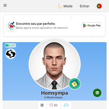
Handi Space
Toggle
Mode
Entrar
navigation
💖
Encontre seu par perfeito
💖
Baixe agora nosso aplicativo de namoro!
💕
💕
0.8/1
4
Homsympa
Muito tempo
83