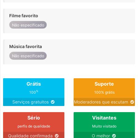
Filme favorito
Não especificado
Música favorita
Não especificado
Grátis
Suporte
%
100
100% grátis
Serviços gratuitos
Moderadores que escutam
Sério
Visitantes
perfis de qualidade
Muito visitado
Qualidade confirmada
O melhor