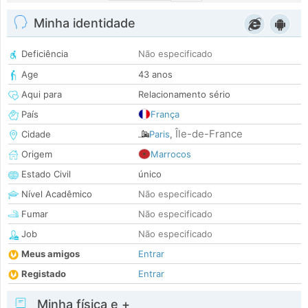
Minha identidade
Deficiência
Não especificado
Age
43 anos
Aqui para
Relacionamento sério
País
França
Île-de-France
Cidade
Paris
,
Origem
Marrocos
Estado Civil
único
Nível Acadêmico
Não especificado
Fumar
Não especificado
Job
Não especificado
Meus amigos
Entrar
Registado
Entrar
Minha física e +