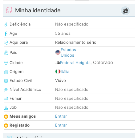
Minha identidade
Deficiência
Não especificado
Age
55 anos
Aqui para
Relacionamento sério
Estados
País
Unidos
Colorado
Cidade
Federal Heights
,
Origem
Itália
Estado Civil
Viúvo
Nível Acadêmico
Não especificado
Fumar
Não especificado
Job
Não especificado
Meus amigos
Entrar
Registado
Entrar