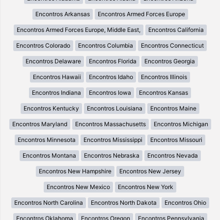
Encontros Arkansas
Encontros Armed Forces Europe
Encontros Armed Forces Europe, Middle East,
Encontros California
Encontros Colorado
Encontros Columbia
Encontros Connecticut
Encontros Delaware
Encontros Florida
Encontros Georgia
Encontros Hawaii
Encontros Idaho
Encontros Illinois
Encontros Indiana
Encontros Iowa
Encontros Kansas
Encontros Kentucky
Encontros Louisiana
Encontros Maine
Encontros Maryland
Encontros Massachusetts
Encontros Michigan
Encontros Minnesota
Encontros Mississippi
Encontros Missouri
Encontros Montana
Encontros Nebraska
Encontros Nevada
Encontros New Hampshire
Encontros New Jersey
Encontros New Mexico
Encontros New York
Encontros North Carolina
Encontros North Dakota
Encontros Ohio
Encontros Oklahoma
Encontros Oregon
Encontros Pennsylvania