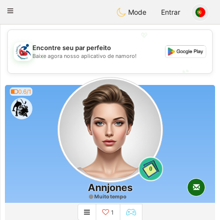
Handi Space
Toggle
Mode
Entrar
navigation
💖
Encontre seu par perfeito
💖
Baixe agora nosso aplicativo de namoro!
💕
💕
0.6/1
0
Annjones
Muito tempo
1