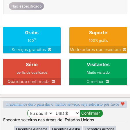
Não especificado
Grátis
Suporte
%
100
100% grátis
Serviços gratuitos
Moderadores que escutam
Sério
Visitantes
perfis de qualidade
Muito visitado
Qualidade confirmada
O melhor
Trabalhamos duro para dar o melhor serviço, seja solidário por favor
Encontre solteiros nas áreas de: Estados Unidos
Encontros Alabama
Encontros Alaska
Encontros Arizona