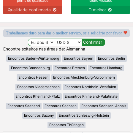
perfis de qualidade
Muito visitado
Qualidade confirmada
O melhor
Trabalhamos duro para dar o melhor serviço, seja solidário por favor
Encontre solteiros nas áreas de: Alemanha
Encontros Baden-Württemberg
Encontros Bayern
Encontros Berlin
Encontros Brandenburg
Encontros Bremen
Encontros Hamburg
Encontros Hessen
Encontros Mecklenburg-Vorpommern
Encontros Niedersachsen
Encontros Nordrhein-Westfalen
Encontros Rheinland-Pfalz
Encontros Rhineland-Palatinate
Encontros Saarland
Encontros Sachsen
Encontros Sachsen-Anhalt
Encontros Saxony
Encontros Schleswig-Holstein
Encontros Thüringen