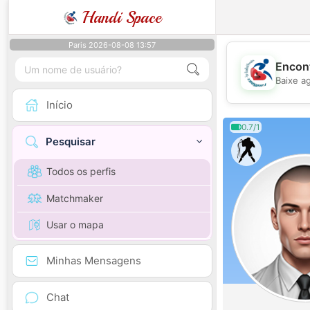
Handi Space
Paris 2026-08-08 13:57
Encont
Baixe a
Início
0.7/1
Pesquisar
Todos os perfis
Matchmaker
Usar o mapa
Minhas Mensagens
Chat