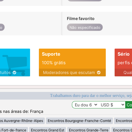
Filme favorito
do
Não especificado
Suporte
Sério
100% grátis
perfis
tuitos
Moderadores que escutam
Qua
Trabalhamos duro para dar o melhor serviço, sej
os nas áreas de: França
os Auvergne-Rhône-Alpes
Encontros Bourgogne-Franche-Comté
Encontros
 Fort-de-france
Encontros Grand Est
Encontros Grande-Terre
Encontros 