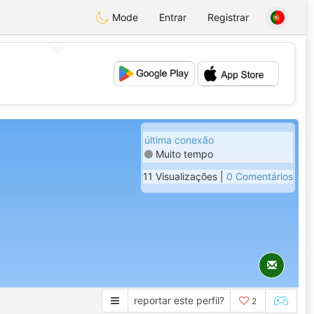
Mode
Entrar
Registrar
💖
💕
última conexão
Muito tempo
11 Visualizações |
0 Comentários
reportar este perfil?
2