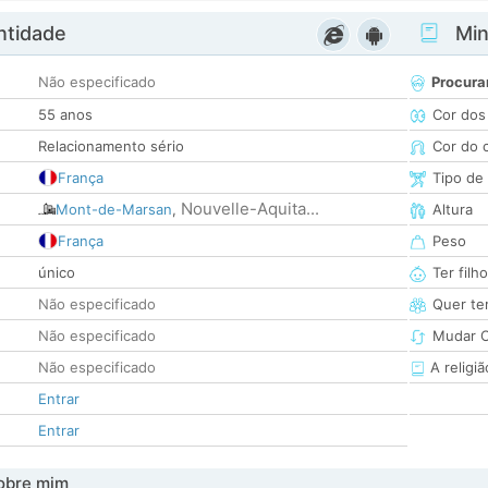
ntidade
Minh
Não especificado
Procura
55 anos
Cor dos
Relacionamento sério
Cor do 
França
Tipo de
Nouvelle-Aquita...
Mont-de-Marsan
,
Altura
França
Peso
único
Ter filh
Não especificado
Quer ter
Não especificado
Mudar C
Não especificado
A religiã
Entrar
Entrar
obre mim