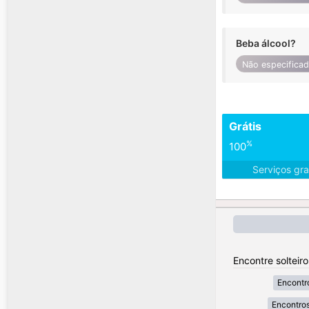
Beba álcool?
Não especifica
Grátis
%
100
Serviços gra
Encontre solteir
Encontr
Encontros