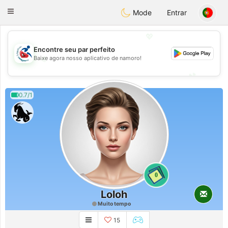
Handi Space
Toggle
Mode
Entrar
navigation
💖
Encontre seu par perfeito
💖
Baixe agora nosso aplicativo de namoro!
💕
💕
0.7/1
0
Loloh
Muito tempo
15