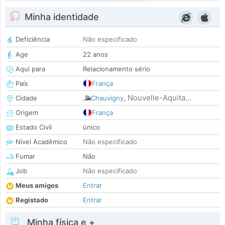
Minha identidade
Deficiência
Não especificado
Age
22 anos
Aqui para
Relacionamento sério
País
França
Nouvelle-Aquita...
Cidade
Chauvigny
,
Origem
França
Estado Civil
único
Nível Acadêmico
Não especificado
Fumar
Não
Job
Não especificado
Meus amigos
Entrar
Registado
Entrar
Minha física e +