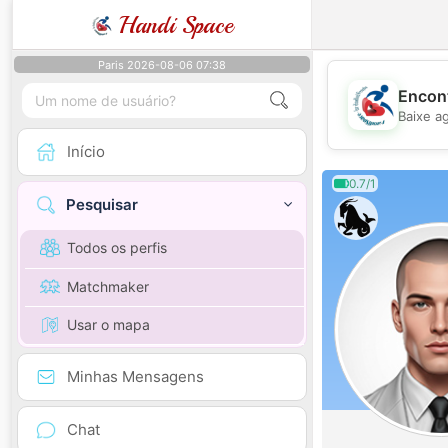
Handi Space
Paris 2026-08-06 07:38
Encont
Baixe a
Início
0.7/1
Pesquisar
Todos os perfis
Matchmaker
Usar o mapa
Minhas Mensagens
Chat