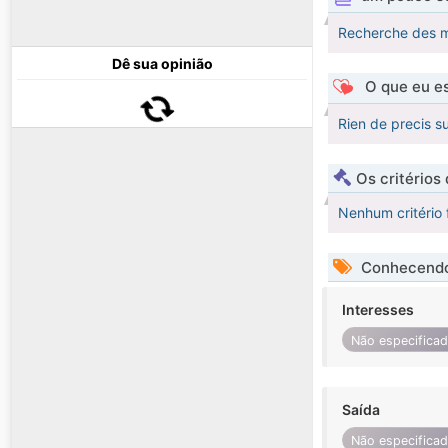
Recherche des m
Dê sua opinião
O que eu es
Rien de precis s
Os critérios
Nenhum critério 
Conhecendo
Interesses
Não especifica
Saída
Não especifica