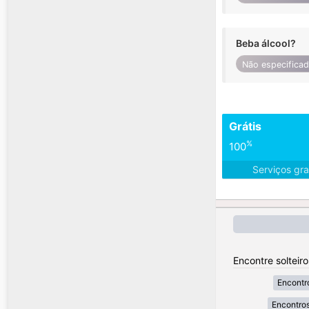
Beba álcool?
Não especifica
Grátis
%
100
Serviços gra
Encontre solteir
Encontr
Encontros