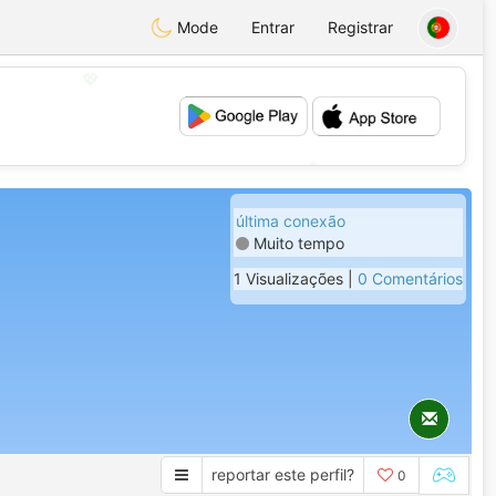
Mode
Entrar
Registrar
💖
💕
última conexão
Muito tempo
1 Visualizações |
0 Comentários
reportar este perfil?
0