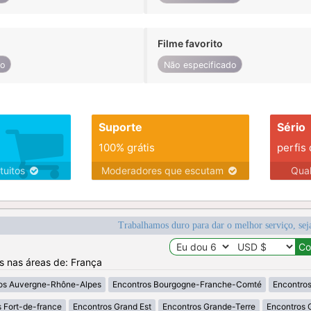
Filme favorito
do
Não especificado
Suporte
Sério
100% grátis
perfis
tuitos
Moderadores que escutam
Qua
Trabalhamos duro para dar o melhor serviço, sej
os nas áreas de: França
os Auvergne-Rhône-Alpes
Encontros Bourgogne-Franche-Comté
Encontros
 Fort-de-france
Encontros Grand Est
Encontros Grande-Terre
Encontros 