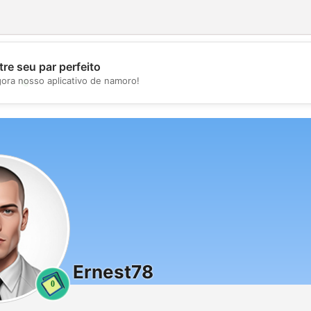
re seu par perfeito
💖
gora nosso aplicativo de namoro!
💕
Ernest78
0