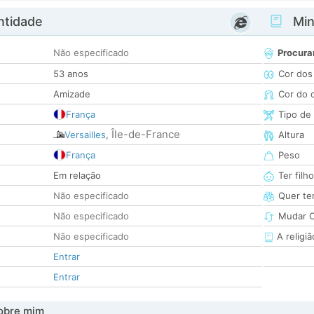
ntidade
Minh
Não especificado
Procura
53 anos
Cor dos
Amizade
Cor do 
França
Tipo de
Île-de-France
Versailles
,
Altura
França
Peso
Em relação
Ter filh
Não especificado
Quer ter
Não especificado
Mudar C
Não especificado
A religiã
Entrar
Entrar
obre mim