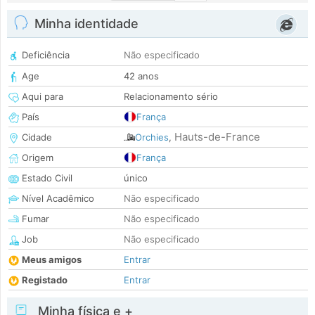
Minha identidade
Deficiência
Não especificado
Age
42 anos
Aqui para
Relacionamento sério
País
França
Hauts-de-France
Cidade
Orchies
,
Origem
França
Estado Civil
único
Nível Acadêmico
Não especificado
Fumar
Não especificado
Job
Não especificado
Meus amigos
Entrar
Registado
Entrar
Minha física e +