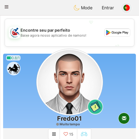
Handi Space
Toggle
Mode
Entrar
navigation
💖
Encontre seu par perfeito
💖
Baixe agora nosso aplicativo de namoro!
💕
💕
0.8/1
1
Fredo01
Muito tempo
15