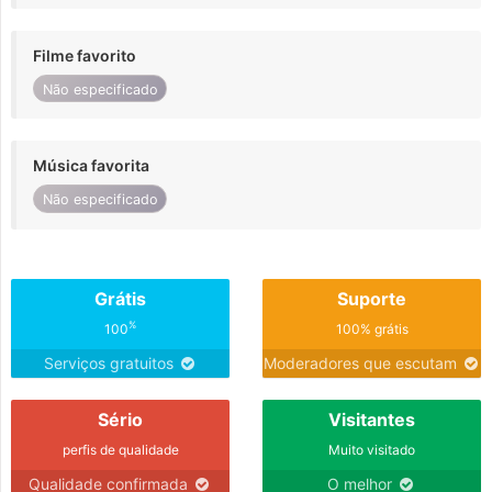
Filme favorito
Não especificado
Música favorita
Não especificado
Grátis
Suporte
%
100
100% grátis
Serviços gratuitos
Moderadores que escutam
Sério
Visitantes
perfis de qualidade
Muito visitado
Qualidade confirmada
O melhor