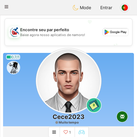
Handi Space
Toggle
Mode
Entrar
navigation
💖
Encontre seu par perfeito
💖
Baixe agora nosso aplicativo de namoro!
💕
💕
0.7/1
0
Cece2023
Muito tempo
1