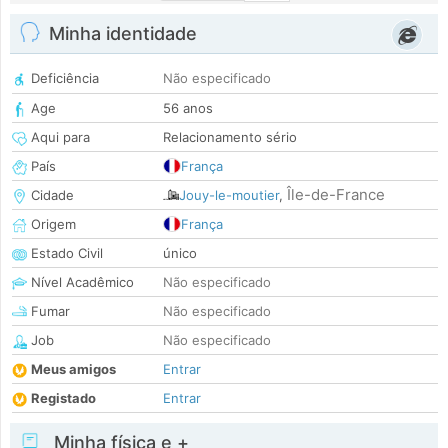
Minha identidade
Deficiência
Não especificado
Age
56 anos
Aqui para
Relacionamento sério
País
França
Île-de-France
Cidade
Jouy-le-moutier
,
Origem
França
Estado Civil
único
Nível Acadêmico
Não especificado
Fumar
Não especificado
Job
Não especificado
Meus amigos
Entrar
Registado
Entrar
Minha física e +