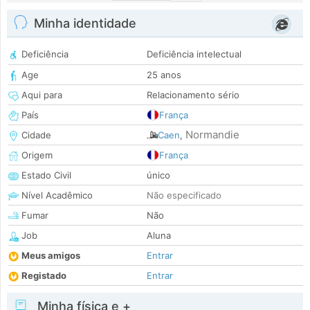
Minha identidade
Deficiência
Deficiência intelectual
Age
25 anos
Aqui para
Relacionamento sério
País
França
Normandie
Cidade
Caen
,
Origem
França
Estado Civil
único
Nível Acadêmico
Não especificado
Fumar
Não
Job
Aluna
Meus amigos
Entrar
Registado
Entrar
Minha física e +