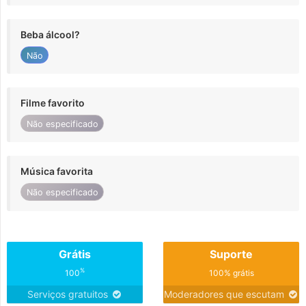
Beba álcool?
Não
Filme favorito
Não especificado
Música favorita
Não especificado
Grátis
Suporte
%
100
100% grátis
Serviços gratuitos
Moderadores que escutam