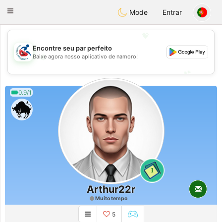
Handi Space
Toggle
Mode
Entrar
navigation
💖
Encontre seu par perfeito
💖
Baixe agora nosso aplicativo de namoro!
💕
💕
0.9/1
1
Arthur22r
Muito tempo
5