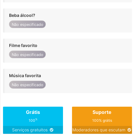
Beba álcool?
Não especificado
Filme favorito
Não especificado
Música favorita
Não especificado
Grátis
Suporte
%
100
100% grátis
Serviços gratuitos
Moderadores que escutam