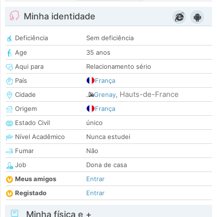
Minha identidade
Deficiência
Sem deficiência
Age
35 anos
Aqui para
Relacionamento sério
País
França
Hauts-de-France
Cidade
Grenay
,
Origem
França
Estado Civil
único
Nível Acadêmico
Nunca estudei
Fumar
Não
Job
Dona de casa
Meus amigos
Entrar
Registado
Entrar
Minha física e +