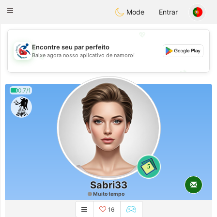
Handi Space
Toggle
Mode
Entrar
navigation
💖
Encontre seu par perfeito
Baixe agora nosso aplicativo de namoro!
💖
💕
💕
0.7/1
5
Sabri33
Muito tempo
16