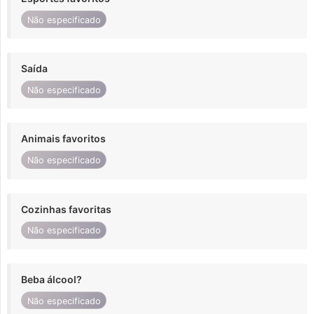
Não especificado
Saída
Não especificado
Animais favoritos
Não especificado
Cozinhas favoritas
Não especificado
Beba álcool?
Não especificado