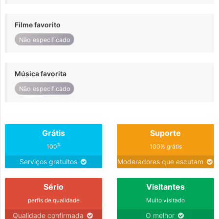
Filme favorito
Não especificado
Música favorita
Não especificado
Grátis
Suporte
%
100
100% grátis
Serviços gratuitos
Moderadores que escutam
Sério
Visitantes
perfis de qualidade
Muito visitado
Qualidade confirmada
O melhor