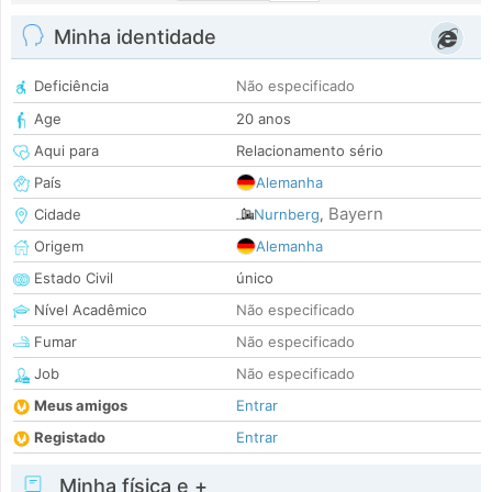
Minha identidade
Deficiência
Não especificado
Age
20 anos
Aqui para
Relacionamento sério
País
Alemanha
Bayern
Cidade
Nurnberg
,
Origem
Alemanha
Estado Civil
único
Nível Acadêmico
Não especificado
Fumar
Não especificado
Job
Não especificado
Meus amigos
Entrar
Registado
Entrar
Minha física e +