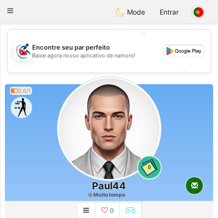
Handi Space
Toggle
Mode
Entrar
navigation
💖
Encontre seu par perfeito
💖
Baixe agora nosso aplicativo de namoro!
💕
💕
0.6/1
0
Paul44
Muito tempo
0