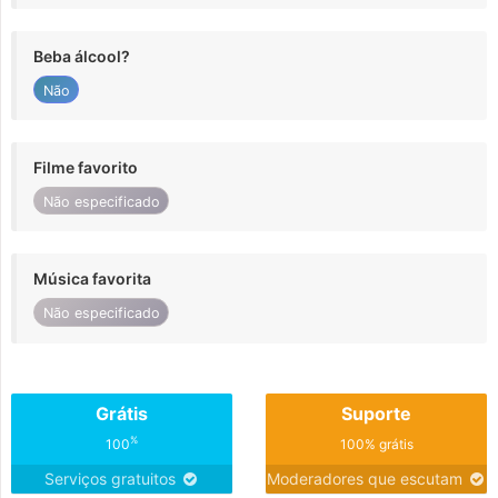
Beba álcool?
Não
Filme favorito
Não especificado
Música favorita
Não especificado
Grátis
Suporte
%
100
100% grátis
Serviços gratuitos
Moderadores que escutam