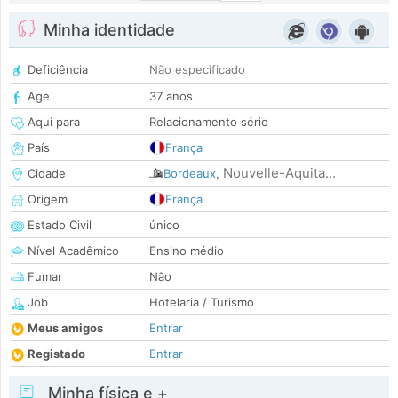
Minha identidade
Deficiência
Não especificado
Age
37 anos
Aqui para
Relacionamento sério
País
França
Nouvelle-Aquita...
Cidade
Bordeaux
,
Origem
França
Estado Civil
único
Nível Acadêmico
Ensino médio
Fumar
Não
Job
Hotelaria / Turismo
Meus amigos
Entrar
Registado
Entrar
Minha física e +