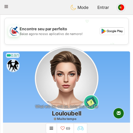
Handi Space
Toggle
Mode
Entrar
navigation
💖
Encontre seu par perfeito
Baixe agora nosso aplicativo de namoro!
💖
💕
💕
0.9/1
1
What will be, will be, baby just let it be
Louloubell
Muito tempo
69