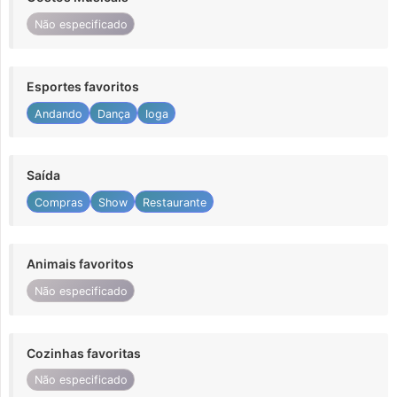
Não especificado
Esportes favoritos
Andando
Dança
Ioga
Saída
Compras
Show
Restaurante
Animais favoritos
Não especificado
Cozinhas favoritas
Não especificado