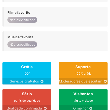
Filme favorito
Não especificado
Música favorita
Não especificado
Grátis
Suporte
%
100
100% grátis
Serviços gratuitos
Moderadores que escutam
Sério
Visitantes
perfis de qualidade
Muito visitado
Qualidade confirmada
O melhor