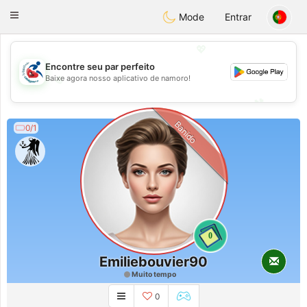
Handi Space
Toggle
Mode
Entrar
navigation
💖
Encontre seu par perfeito
💖
Baixe agora nosso aplicativo de namoro!
💕
💕
Banido
0/1
0
Emiliebouvier90
Muito tempo
0