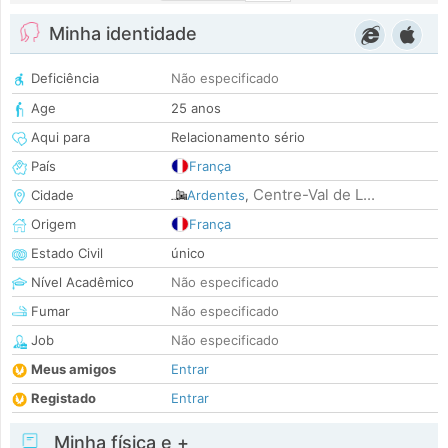
Minha identidade
Deficiência
Não especificado
Age
25 anos
Aqui para
Relacionamento sério
País
França
Centre-Val de L...
Cidade
Ardentes
,
Origem
França
Estado Civil
único
Nível Acadêmico
Não especificado
Fumar
Não especificado
Job
Não especificado
Meus amigos
Entrar
Registado
Entrar
Minha física e +