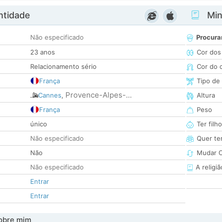
ntidade
Minh
Não especificado
Procura
23 anos
Cor dos
Relacionamento sério
Cor do 
França
Tipo de
Provence-Alpes-...
Cannes
,
Altura
França
Peso
único
Ter filh
Não especificado
Quer ter
Não
Mudar C
Não especificado
A religiã
Entrar
Entrar
obre mim