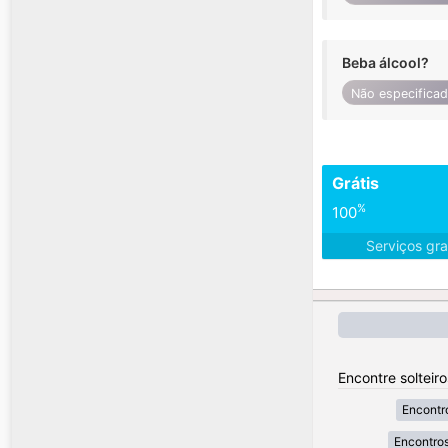
Beba álcool?
Não especifica
Grátis
%
100
Serviços gra
Encontre solteir
Encontr
Encontros