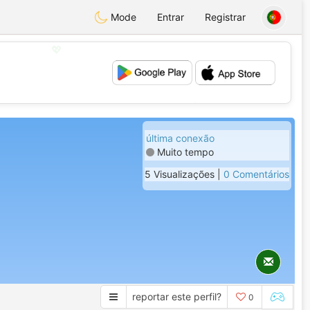
Mode
Entrar
Registrar
💖
💕
última conexão
Muito tempo
5 Visualizações |
0 Comentários
reportar este perfil?
0