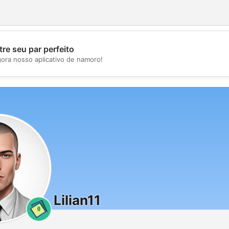
re seu par perfeito
gora nosso aplicativo de namoro!
💖
💕
Lilian11
0