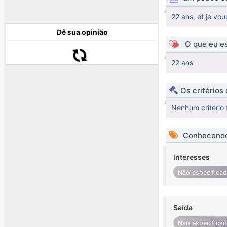
22 ans, et je vou
Dê sua opinião
O que eu es
22 ans
Os critérios
Nenhum critério 
Conhecendo
Interesses
Não especifica
Saída
Não especifica