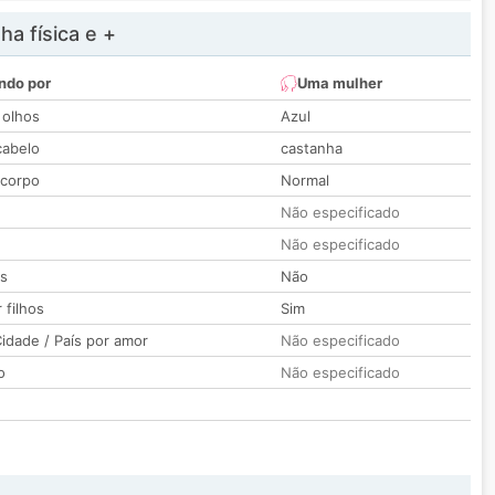
a física e +
ndo por
Uma mulher
 olhos
Azul
cabelo
castanha
 corpo
Normal
Não especificado
Não especificado
os
Não
 filhos
Sim
idade / País por amor
Não especificado
o
Não especificado