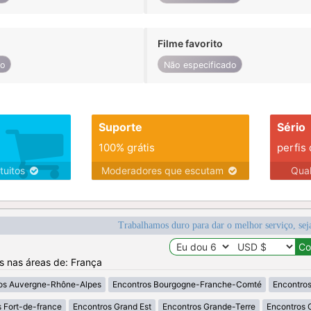
Filme favorito
do
Não especificado
Suporte
Sério
100% grátis
perfis
tuitos
Moderadores que escutam
Qua
Trabalhamos duro para dar o melhor serviço, sej
os nas áreas de: França
os Auvergne-Rhône-Alpes
Encontros Bourgogne-Franche-Comté
Encontros
 Fort-de-france
Encontros Grand Est
Encontros Grande-Terre
Encontros 