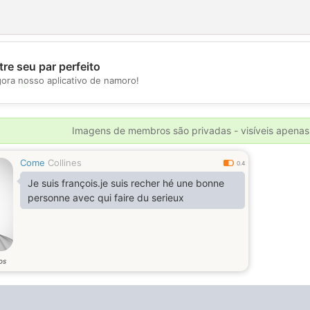
re seu par perfeito
gora nosso aplicativo de namoro!
💖
💕
Imagens de membros são privadas - visíveis apenas
Come
Collines
0.4
Je suis françois.je suis recher hé une bonne
personne avec qui faire du serieux
os