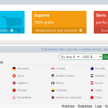
Suporte
Sério
100% grátis
perfis
tuitos
Moderadores que escutam
Qua
Trabalhamos duro para dar o melhor serviço, sej
ís
Alemanha
Canadá
Austrália
Suíça
Estados Unidos
Holanda
Inglaterra
México
Áustria
Portugal
Colômbia
Japão
Desabilitado
Animais de estimação
China
Notícias
|
Golpistas
|
Loja
|
O