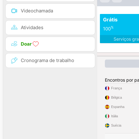
Videochamada
Grátis
Atividades
%
100
Serviços gra
Doar
Cronograma de trabalho
Encontros por pa
França
Bélgica
Espanha
Itália
Suécia