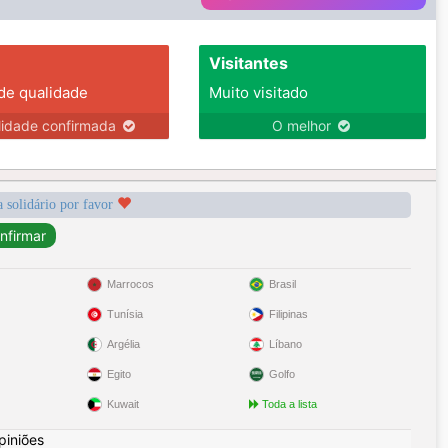
Visitantes
 de qualidade
Muito visitado
lidade confirmada
O melhor
a solidário por favor
Marrocos
Brasil
Tunísia
Filipinas
Argélia
Líbano
Egito
Golfo
Kuwait
Toda a lista
piniões