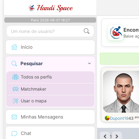
Handi Space
Paris 2026-08-07 18:27
Encont
Baixe a
Início
Pesquisar
Todos os perfis
Matchmaker
Usar o mapa
Minhas Mensagens
an
Dupont19
43
Chat
1