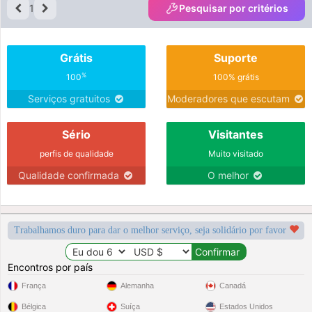
1
Pesquisar por critérios
Grátis
Suporte
%
100
100% grátis
Serviços gratuitos
Moderadores que escutam
Sério
Visitantes
perfis de qualidade
Muito visitado
Qualidade confirmada
O melhor
Trabalhamos duro para dar o melhor serviço, seja solidário por favor
Encontros por país
França
Alemanha
Canadá
Bélgica
Suíça
Estados Unidos