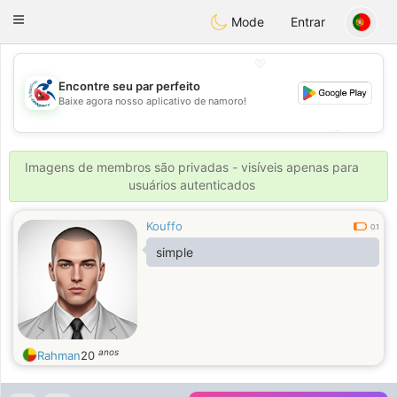
Handi Space
Toggle
Mode
Entrar
navigation
💖
Encontre seu par perfeito
Baixe agora nosso aplicativo de namoro!
💖
💕
💕
Imagens de membros são privadas - visíveis apenas para
usuários autenticados
Kouffo
0.1
simple
anos
Rahman
20