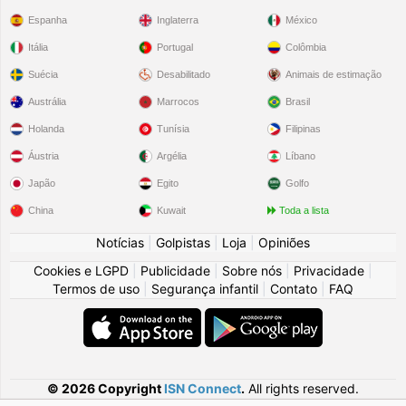
Espanha
Inglaterra
México
Itália
Portugal
Colômbia
Suécia
Desabilitado
Animais de estimação
Austrália
Marrocos
Brasil
Holanda
Tunísia
Filipinas
Áustria
Argélia
Líbano
Japão
Egito
Golfo
China
Kuwait
Toda a lista
Notícias
|
Golpistas
|
Loja
|
Opiniões
Cookies e LGPD
|
Publicidade
|
Sobre nós
|
Privacidade
|
Termos de uso
|
Segurança infantil
|
Contato
|
FAQ
© 2026 Copyright
ISN Connect
.
All rights reserved.