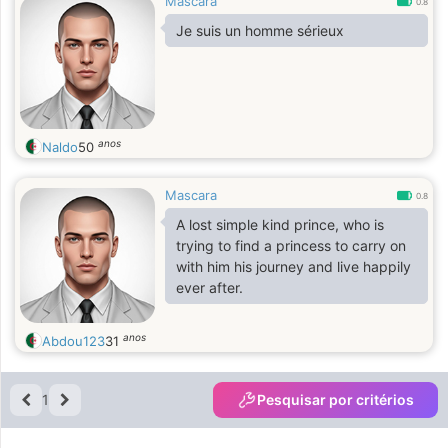
Mascara
0.8
Je suis un homme sérieux
anos
Naldo
50
Mascara
0.8
A lost simple kind prince, who is
trying to find a princess to carry on
with him his journey and live happily
ever after.
anos
Abdou123
31
1
Pesquisar por critérios