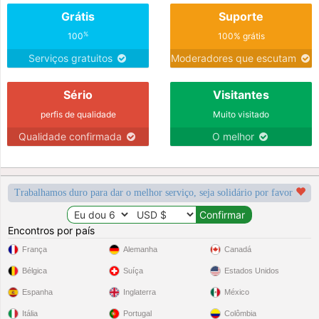
Grátis
Suporte
%
100
100% grátis
Serviços gratuitos
Moderadores que escutam
Sério
Visitantes
perfis de qualidade
Muito visitado
Qualidade confirmada
O melhor
Trabalhamos duro para dar o melhor serviço, seja solidário por favor
Encontros por país
França
Alemanha
Canadá
Bélgica
Suíça
Estados Unidos
Espanha
Inglaterra
México
Itália
Portugal
Colômbia