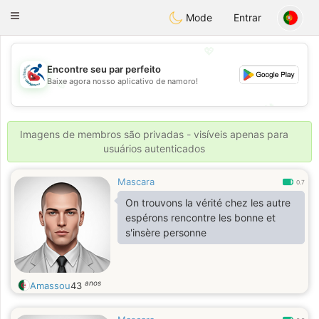
Handi Space
Toggle
Mode
Entrar
navigation
💖
Encontre seu par perfeito
Baixe agora nosso aplicativo de namoro!
💖
💕
💕
Imagens de membros são privadas - visíveis apenas para
usuários autenticados
Mascara
0.7
On trouvons la vérité chez les autre
espérons rencontre les bonne et
s'insère personne
anos
Amassou
43