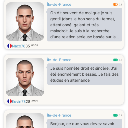
Île-de-France
0.6
On dit souvent de moi que je suis
gentil (dans le bon sens du terme),
attentionné, galant et très
maladroit.Je suis à la recherche
d'une relation sérieuse basée sur la
confiance et la communication.Si tu
anos
Naco78
35
es Maman, cela ne me pose aucun
soucis.
Île-de-France
0.8
Je suis honnête droit et sincère. J'ai
été énormément blessés. Je fais des
études en alternance
anos
Kevin78
28
Île-de-France
0.7
Bonjour, ce que vous devez savoir