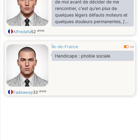
de moi avant de décider de me
rencontrer, c'est qu'en plus de
quelques légers défauts moteurs et
quelques douleurs permanentes, j'ai
des difficultés relationnelles. Ces
anos
Alfredafa
52
difficultés s'expriment par une
difficulté a exprimer ce que je
Île-de-France
ressens et surtout j'ai du mal a
0.6
accepté qu'on me touche, j'ai besoin
Handicape : phobie sociale
de me sentir à l'aise. Alors ne m'en
veuillez pas si on se fait pas la bise
le premier jour, merci de votre
compréhension.
anos
Fadeaway
33