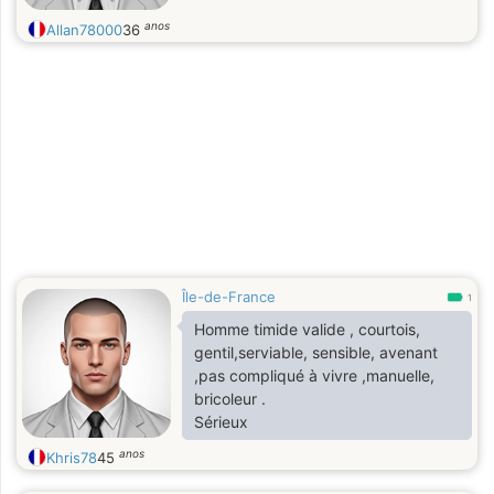
anos
Allan78000
36
Île-de-France
1
Homme timide valide , courtois,
gentil,serviable, sensible, avenant
,pas compliqué à vivre ,manuelle,
bricoleur .
Sérieux
anos
Khris78
45