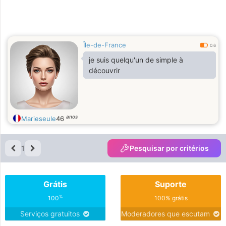
Île-de-France
0.6
je suis quelqu'un de simple à
découvrir
anos
Marieseule
46
1
Pesquisar por critérios
Grátis
Suporte
%
100
100% grátis
Serviços gratuitos
Moderadores que escutam