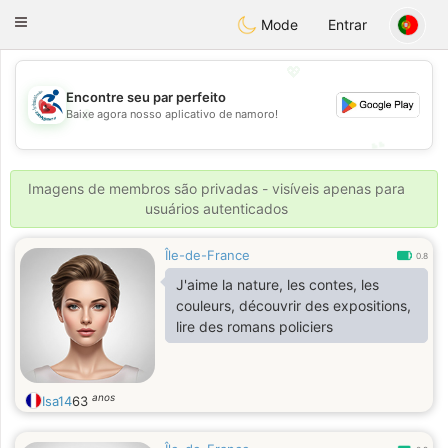
Handi Space
Toggle
Mode
Entrar
navigation
💖
Encontre seu par perfeito
💖
Baixe agora nosso aplicativo de namoro!
💕
💕
Imagens de membros são privadas - visíveis apenas para
usuários autenticados
Île-de-France
0.8
J'aime la nature, les contes, les
couleurs, découvrir des expositions,
lire des romans policiers
anos
Isa14
63