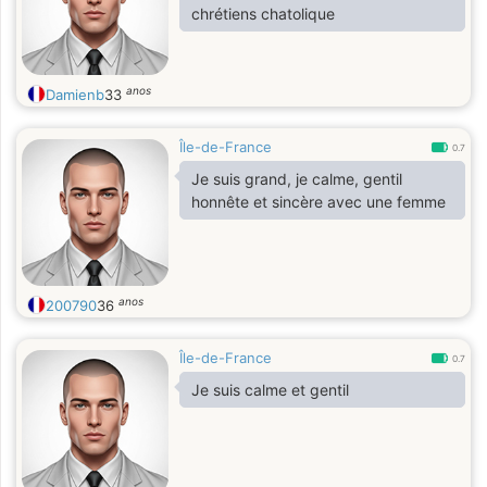
chrétiens chatolique
anos
Damienb
33
Île-de-France
0.7
Je suis grand, je calme, gentil
honnête et sincère avec une femme
anos
200790
36
Île-de-France
0.7
Je suis calme et gentil