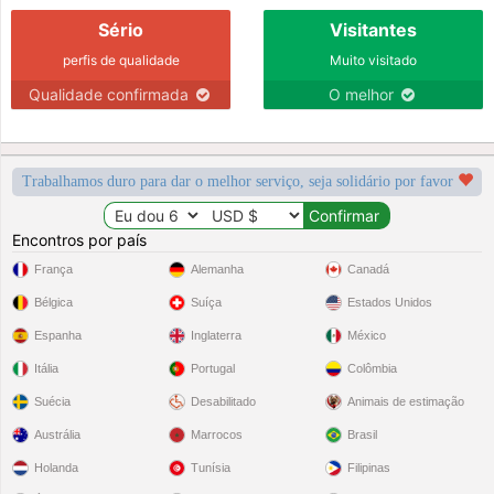
Sério
Visitantes
perfis de qualidade
Muito visitado
Qualidade confirmada
O melhor
Trabalhamos duro para dar o melhor serviço, seja solidário por favor
Encontros por país
França
Alemanha
Canadá
Bélgica
Suíça
Estados Unidos
Espanha
Inglaterra
México
Itália
Portugal
Colômbia
Suécia
Desabilitado
Animais de estimação
Austrália
Marrocos
Brasil
Holanda
Tunísia
Filipinas