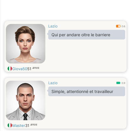
Lazio
0.6
Qui per andare oltre le barriere
anos
Giova50
51
Lazio
0.9
Simple, attentionné et travailleur
anos
Master
31