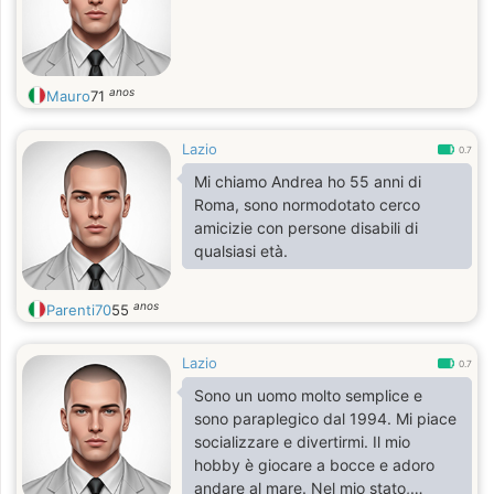
anos
Mauro
71
Lazio
0.7
Mi chiamo Andrea ho 55 anni di
Roma, sono normodotato cerco
amicizie con persone disabili di
qualsiasi età.
anos
Parenti70
55
Lazio
0.7
Sono un uomo molto semplice e
sono paraplegico dal 1994. Mi piace
socializzare e divertirmi. Il mio
hobby è giocare a bocce e adoro
andare al mare. Nel mio stato,