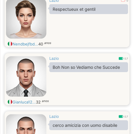
Lazio
0
Respectueux et gentil
anos
Nendbejfbd...
40
Lazio
0.7
Boh Non so Vediamo che Succede
anos
Gianluca12...
32
Lazio
0.7
cerco amicizia con uomo disabile