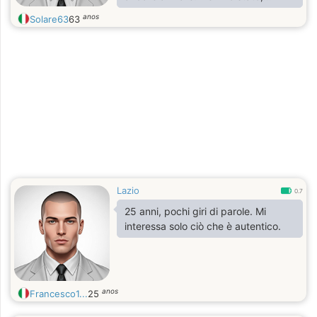
considero la mia famiglia un punto
anos
Solare63
63
fermo sulla quale posso sempre
contare ma mi piacerebbe anche
relazionarmi con persone nuove.
Lazio
0.7
25 anni, pochi giri di parole. Mi
interessa solo ciò che è autentico.
anos
Francesco1...
25