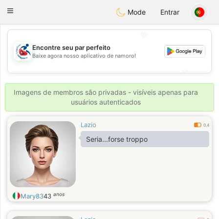
Handi Space
Toggle
Mode
Entrar
navigation
💖
Encontre seu par perfeito
💖
Baixe agora nosso aplicativo de namoro!
💕
💕
Imagens de membros são privadas - visíveis apenas para
usuários autenticados
Lazio
0.4
Seria...forse troppo
anos
Mary83
43