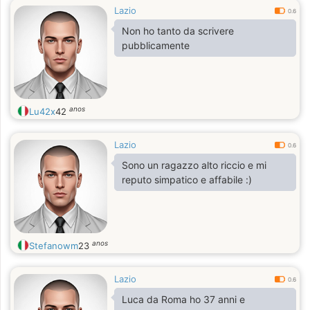
Lazio
0.6
Non ho tanto da scrivere
pubblicamente
anos
Lu42x
42
Lazio
0.6
Sono un ragazzo alto riccio e mi
reputo simpatico e affabile :)
anos
Stefanowm
23
Lazio
0.6
Luca da Roma ho 37 anni e