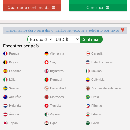
Qualidade confirmada
O melhor
Trabalhamos duro para dar o melhor serviço, seja solidário por favor
Encontros por país
França
Alemanha
Canadá
Bélgica
Suíça
Estados Unidos
Espanha
Inglaterra
México
Itália
Portugal
Colômbia
Suécia
Desabilitado
Animais de estimação
Austrália
Marrocos
Brasil
Holanda
Tunísia
Filipinas
Áustria
Argélia
Líbano
Japão
Egito
Golfo