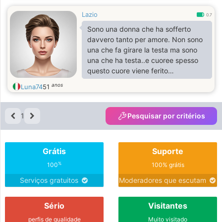
Lazio
0.7
Sono una donna che ha sofferto
davvero tanto per amore. Non sono
una che fa girare la testa ma sono
una che ha testa..e cuoree spesso
questo cuore viene ferito
gratuitamente. Ho una disabilità ma
anos
Luna74
51
sono abbastanza autonoma.
1
Pesquisar por critérios
Grátis
Suporte
%
100
100% grátis
Serviços gratuitos
Moderadores que escutam
Sério
Visitantes
perfis de qualidade
Muito visitado