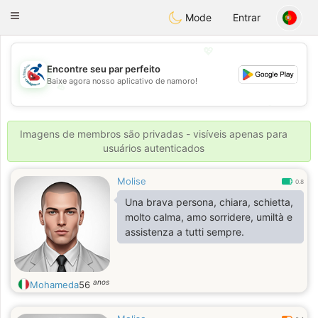
Handi Space
Toggle
Mode
Entrar
navigation
💖
Encontre seu par perfeito
Baixe agora nosso aplicativo de namoro!
💖
💕
💕
Imagens de membros são privadas - visíveis apenas para
usuários autenticados
Molise
0.8
Una brava persona, chiara, schietta,
molto calma, amo sorridere, umiltà e
assistenza a tutti sempre.
anos
Mohameda
56