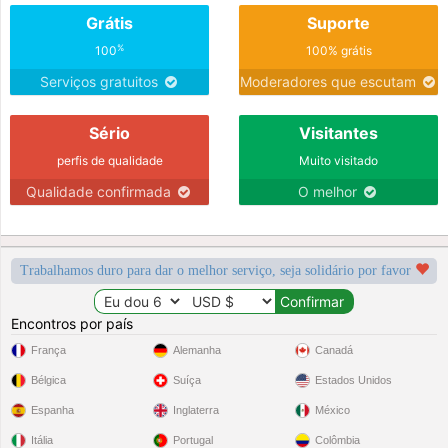
Grátis
Suporte
%
100
100% grátis
Serviços gratuitos
Moderadores que escutam
Sério
Visitantes
perfis de qualidade
Muito visitado
Qualidade confirmada
O melhor
Trabalhamos duro para dar o melhor serviço, seja solidário por favor
Encontros por país
França
Alemanha
Canadá
Bélgica
Suíça
Estados Unidos
Espanha
Inglaterra
México
Itália
Portugal
Colômbia