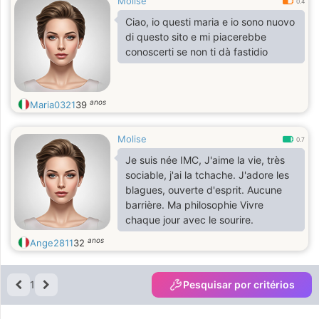
Molise
0.4
Ciao, io questi maria e io sono nuovo
di questo sito e mi piacerebbe
conoscerti se non ti dà fastidio
anos
Maria0321
39
Molise
0.7
Je suis née IMC, J'aime la vie, très
sociable, j'ai la tchache. J'adore les
blagues, ouverte d'esprit. Aucune
barrière. Ma philosophie Vivre
chaque jour avec le sourire.
anos
Ange2811
32
1
Pesquisar por critérios