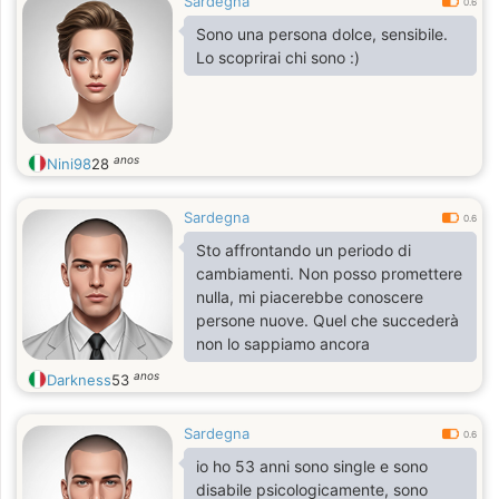
Sardegna
0.6
Sono una persona dolce, sensibile.
Lo scoprirai chi sono :)
anos
Nini98
28
Sardegna
0.6
Sto affrontando un periodo di
cambiamenti. Non posso promettere
nulla, mi piacerebbe conoscere
persone nuove. Quel che succederà
non lo sappiamo ancora
anos
Darkness
53
Sardegna
0.6
io ho 53 anni sono single e sono
disabile psicologicamente, sono