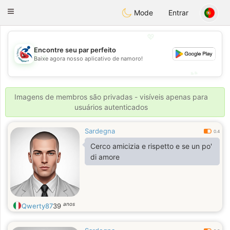
Handi Space
Toggle
Mode
Entrar
navigation
💖
Encontre seu par perfeito
💖
Baixe agora nosso aplicativo de namoro!
💕
💕
Imagens de membros são privadas - visíveis apenas para
usuários autenticados
Sardegna
0.4
Cerco amicizia e rispetto e se un po'
di amore
anos
Qwerty87
39