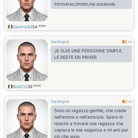
introverso,timido,ma socievole.
anos
Santino54
54
Sardegna
0.4
JE SUIS UNE PERSONNE SIMPLE .
LE RESTE EN PRIVER
anos
Belli212
39
Sardegna
0.6
Sono un ragazzo gentile, che crede
nell'amore e nell'amicizia. Spero di
riuscire a trovare una ragazza che
capisca le mie esigenze e mi ami per
ciò che sono