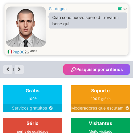
Sardegna
0.7
Ciao sono nuovo spero di trovarmi
bene qui
anos
Pep00
26
1
Pesquisar por critérios
Grátis
Suporte
%
100
100% grátis
Serviços gratuitos
Moderadores que escutam
Sério
Visitantes
perfis de qualidade
Muito visitado