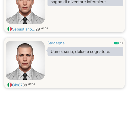
sogno di diventare infermiere
anos
Sebastiano...
29
Sardegna
0.7
Uomo, serio, dolce e sognatore.
anos
Gio87
38