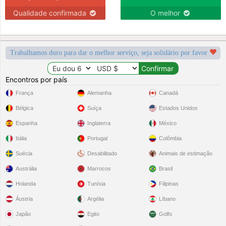
Qualidade confirmada
O melhor
Trabalhamos duro para dar o melhor serviço, seja solidário por favor
Encontros por país
França
Alemanha
Canadá
Bélgica
Suíça
Estados Unidos
Espanha
Inglaterra
México
Itália
Portugal
Colômbia
Suécia
Desabilitado
Animais de estimação
Austrália
Marrocos
Brasil
Holanda
Tunísia
Filipinas
Áustria
Argélia
Líbano
Japão
Egito
Golfo