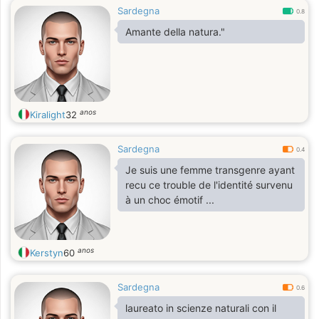
Sardegna
0.8
Amante della natura."
anos
Kiralight
32
Sardegna
0.4
Je suis une femme transgenre ayant
recu ce trouble de l'identité survenu
à un choc émotif ...
anos
Kerstyn
60
Sardegna
0.6
laureato in scienze naturali con il