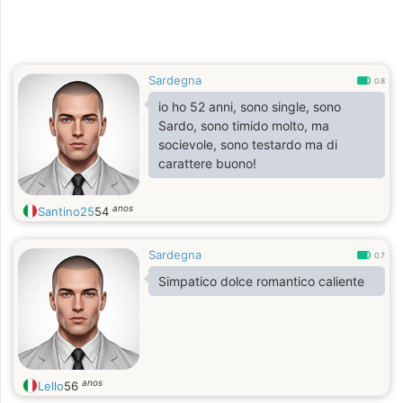
Sardegna
0.8
io ho 52 anni, sono single, sono
Sardo, sono timido molto, ma
socievole, sono testardo ma di
carattere buono!
anos
Santino25
54
Sardegna
0.7
Simpatico dolce romantico caliente
anos
Lello
56