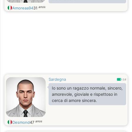
anos
Amoreaa94
31
Sardegna
0.8
Io sono un ragazzo normale, sincero,
amorevole, gioviale e rispettoso in
cerca di amore sincera.
anos
Desmond
47