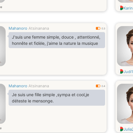
os
Karin
Mahanoro
Atsinanana
0.3
J'suis une femme simple, douce , attentionné,
honnête et fidèle, j'aime la nature la musique
Judi
Mahanoro
Atsinanana
0.4
Je suis une fille simple ,sympa et cool,je
déteste le mensonge.
s
Julia