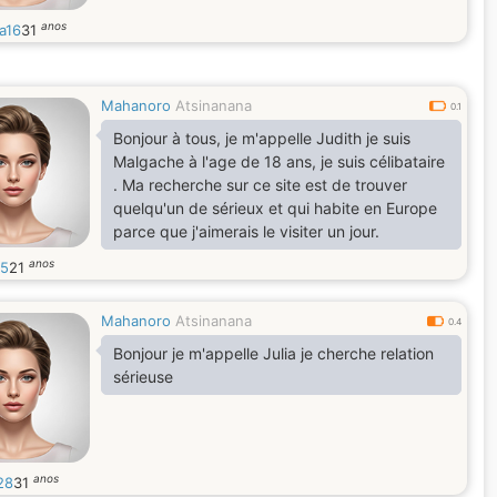
anos
a16
31
Mahanoro
Atsinanana
0.1
Bonjour à tous, je m'appelle Judith je suis
Malgache à l'age de 18 ans, je suis célibataire
. Ma recherche sur ce site est de trouver
quelqu'un de sérieux et qui habite en Europe
parce que j'aimerais le visiter un jour.
anos
15
21
Mahanoro
Atsinanana
0.4
Bonjour je m'appelle Julia je cherche relation
sérieuse
anos
28
31