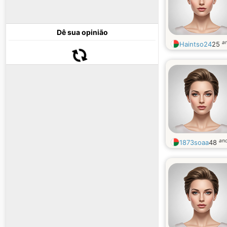
Dê sua opinião
a
Haintso24
25
an
1873soaa
48