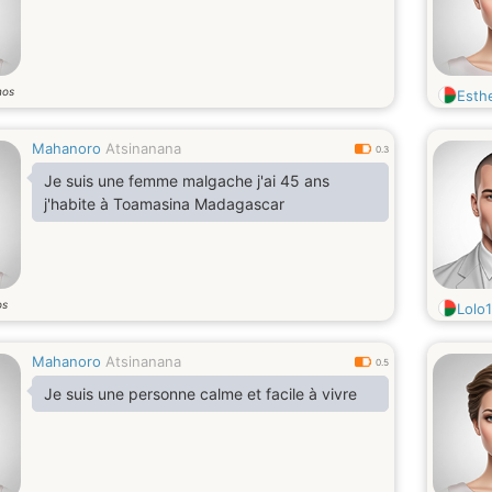
nos
Esth
Mahanoro
Atsinanana
0.3
Je suis une femme malgache j'ai 45 ans
j'habite à Toamasina Madagascar
os
Lolo
Mahanoro
Atsinanana
0.5
Je suis une personne calme et facile à vivre