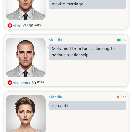
maybe marriage
anos
Midou38
39
Mahdia
0.7
Mohamed from tunisia looking for
serious relationship
anos
Muhamma
39
Mahdia
0.3
rien a dit