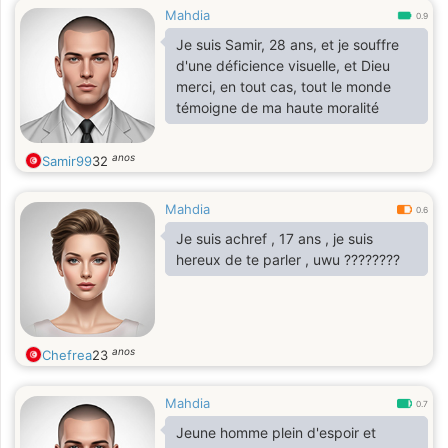
Mahdia
0.9
Je suis Samir, 28 ans, et je souffre
d'une déficience visuelle, et Dieu
merci, en tout cas, tout le monde
témoigne de ma haute moralité
anos
Samir99
32
Mahdia
0.6
Je suis achref , 17 ans , je suis
hereux de te parler , uwu ????????
anos
Chefrea
23
Mahdia
0.7
Jeune homme plein d'espoir et