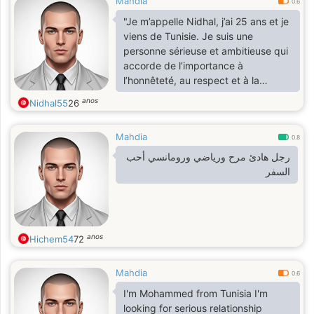
Mahdia
0.6
"Je m’appelle Nidhal, j’ai 25 ans et je
viens de Tunisie. Je suis une
personne sérieuse et ambitieuse qui
accorde de l’importance à
l’honnêteté, au respect et à la
famille. J’aime apprendre de
anos
Nidhal55
26
nouvelles choses et je rêve de
construire une relation stable et
Mahdia
sincère, basée sur la confiance et la
0.8
compréhension."
رجل هادئ مرح ورياضي ورومانسي أحب
السفر
anos
Hichem54
72
Mahdia
0.6
I'm Mohammed from Tunisia I'm
looking for serious relationship