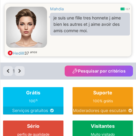
Mahdia
0.7
je suis une fille tres honnete j aime
bien les autres et j aime avoir des
amis comme moi.
anos
Hedilll
37
1
Pesquisar por critérios
Grátis
Suporte
%
100
100% grátis
Serviços gratuitos
Moderadores que escutam
Sério
Visitantes
perfis de qualidade
Muito visitado