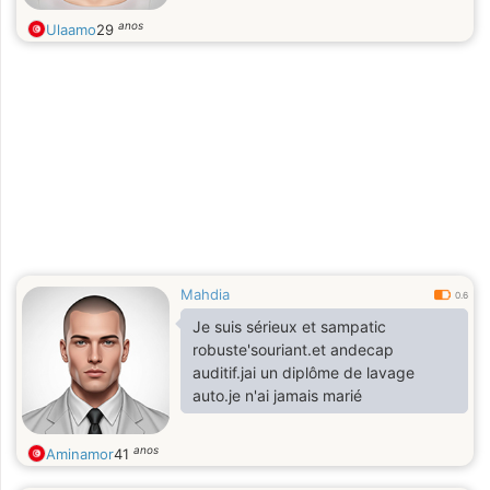
anos
Ulaamo
29
Mahdia
0.6
Je suis sérieux et sampatic
robuste'souriant.et andecap
auditif.jai un diplôme de lavage
auto.je n'ai jamais marié
anos
Aminamor
41