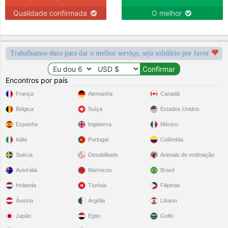
Qualidade confirmada
O melhor
Trabalhamos duro para dar o melhor serviço, seja solidário por favor
Encontros por país
França
Alemanha
Canadá
Bélgica
Suíça
Estados Unidos
Espanha
Inglaterra
México
Itália
Portugal
Colômbia
Suécia
Desabilitado
Animais de estimação
Austrália
Marrocos
Brasil
Holanda
Tunísia
Filipinas
Áustria
Argélia
Líbano
Japão
Egito
Golfo