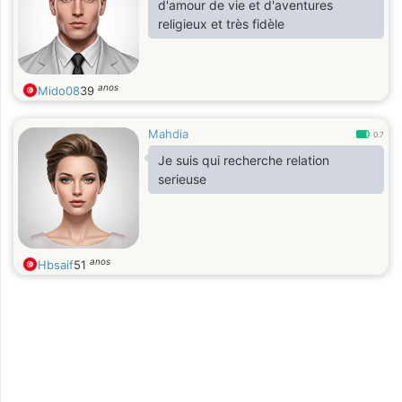
d'amour de vie et d'aventures
religieux et très fidèle
anos
Mido08
39
Mahdia
0.7
Je suis qui recherche relation
serieuse
anos
Hbsaif
51