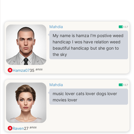
Mahdia
0.7
My name is hamza I'm postive weed
handicap I wos have relation weed
beautiful handicap but she gon to
the sky
anos
Hamza07
35
Mahdia
0.7
music lover cats lover dogs lover
movies lover
anos
Raven
27