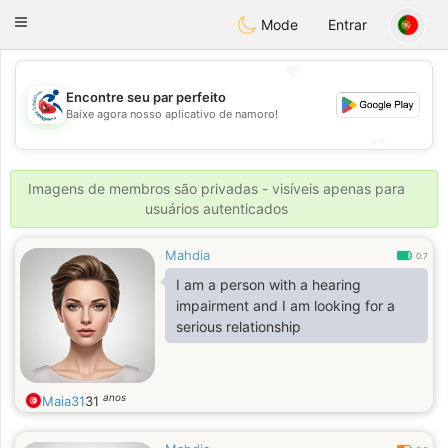
Handi Space
Toggle
Mode
Entrar
navigation
💖
Encontre seu par perfeito
💖
Baixe agora nosso aplicativo de namoro!
💕
💕
Imagens de membros são privadas - visíveis apenas para
usuários autenticados
Mahdia
0.7
I am a person with a hearing
impairment and I am looking for a
serious relationship
anos
Maia31
31