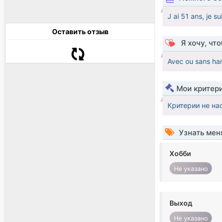
J ai 51 ans, je su
Оставить отзыв
Я хочу, чт
Avec ou sans han
Мои критер
Критерии не на
Узнать мен
Хобби
Не указано
Выход
Не указано