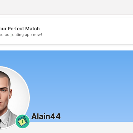
our Perfect Match
💖
d our dating app now!
💕
Alain44
1