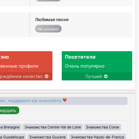
Любимая песня
Не указано
зно
Посетители
твенные профили
Очень популярно
ерждённое качество
Лучший
вис, поддержите нас пожалуйста
а Bretagne
Знакомства Centre-Val de Loire
Знакомства Corse
а Guadeloupe
Знакомства Guyane
Знакомства Hauts-de-France