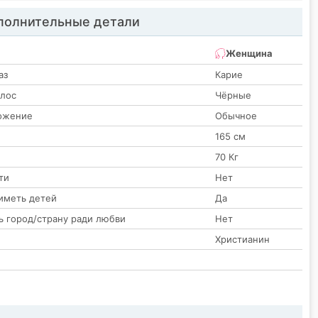
олнительные детали
Женщина
аз
Карие
олос
Чёрные
ожение
Обычное
165 см
70 Кг
ти
Нет
иметь детей
Да
ь город/страну ради любви
Нет
Христианин