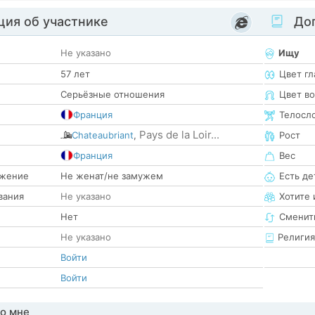
ия об участнике
Доп
Не указано
Ищу
57 лет
Цвет гл
Серьёзные отношения
Цвет в
Франция
Телосл
Pays de la Loir...
Chateaubriant
,
Рост
е
Франция
Вес
жение
Не женат/не замужем
Есть де
вания
Не указано
Хотите 
Нет
Сменит
Не указано
Религия
Войти
Войти
о мне