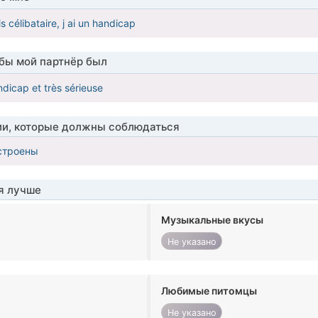
is célibataire, j ai un handicap
обы мой партнёр был
dicap et très sérieuse
ии, которые должны соблюдаться
строены
я лучше
Музыкальные вкусы
Не указано
Любимые питомцы
Не указано