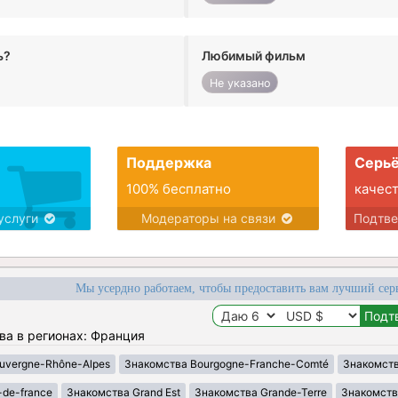
ь?
Любимый фильм
Не указано
Поддержка
Серьё
100% бесплатно
качес
услуги
Модераторы на связи
Подтв
Мы усердно работаем, чтобы предоставить вам лучший сер
ва в регионах: Франция
uvergne-Rhône-Alpes
Знакомства Bourgogne-Franche-Comté
Знакомств
-de-france
Знакомства Grand Est
Знакомства Grande-Terre
Знакомств