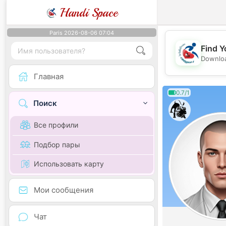
Handi Space
Paris 2026-08-06 07:04
Find Y
Downloa
Главная
0.7/1
Поиск
Все профили
Подбор пары
Использовать карту
Мои сообщения
Чат