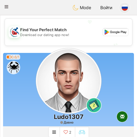
Handi Space
Toggle
Mode
Войти
navigation
💖
Find Your Perfect Match
💖
Download our dating app now!
💕
💕
0.6/1
2
Ludo1307
Давно
2