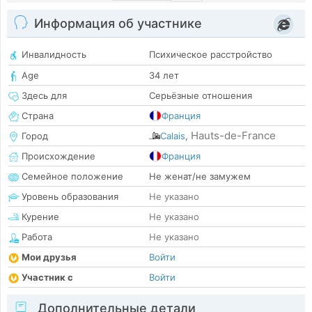
Информация об участнике
Инвалидность
Психическое расстройство
Age
34 лет
Здесь для
Серьёзные отношения
Страна
Франция
Hauts-de-France
Город
Calais
,
Происхождение
Франция
Семейное положение
Не женат/не замужем
Уровень образования
Не указано
Курение
Не указано
Работа
Не указано
Мои друзья
Войти
Участник с
Войти
Дополнительные детали