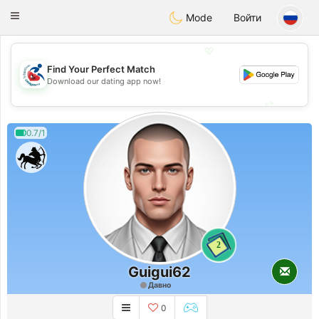
Handi Space
Toggle
Mode
Войти
navigation
💖
Find Your Perfect Match
💖
Download our dating app now!
💕
💕
0.7/1
2
Guigui62
Давно
0