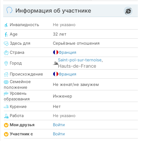
Информация об участнике
Инвалидность
Не указано
Age
32 лет
Здесь для
Серьёзные отношения
Страна
Франция
Saint-pol-sur-ternoise
,
Город
Hauts-de-France
Происхождение
Франция
Семейное
Не женат/не замужем
положение
Уровень
Инженер
образования
Курение
Нет
Работа
Не указано
Мои друзья
Войти
Участник с
Войти