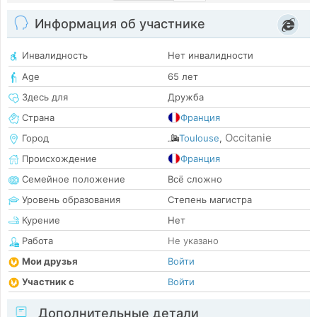
Информация об участнике
Инвалидность
Нет инвалидности
Age
65 лет
Здесь для
Дружба
Страна
Франция
Occitanie
Город
Toulouse
,
Происхождение
Франция
Семейное положение
Всё сложно
Уровень образования
Степень магистра
Курение
Нет
Работа
Не указано
Мои друзья
Войти
Участник с
Войти
Дополнительные детали