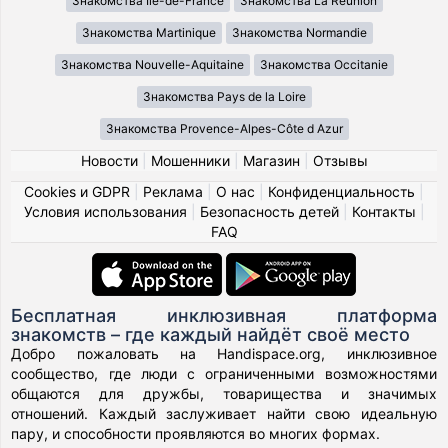
Знакомства Île-de-France
Знакомства La Réunion
Знакомства Martinique
Знакомства Normandie
Знакомства Nouvelle-Aquitaine
Знакомства Occitanie
Знакомства Pays de la Loire
Знакомства Provence-Alpes-Côte d Azur
Новости
|
Мошенники
|
Магазин
|
Отзывы
Cookies и GDPR
|
Реклама
|
О нас
|
Конфиденциальность
|
Условия использования
|
Безопасность детей
|
Контакты
|
FAQ
Бесплатная инклюзивная платформа
знакомств – где каждый найдёт своё место
Добро пожаловать на Handispace.org, инклюзивное
сообщество, где люди с ограниченными возможностями
общаются для дружбы, товарищества и значимых
отношений. Каждый заслуживает найти свою идеальную
пару, и способности проявляются во многих формах.