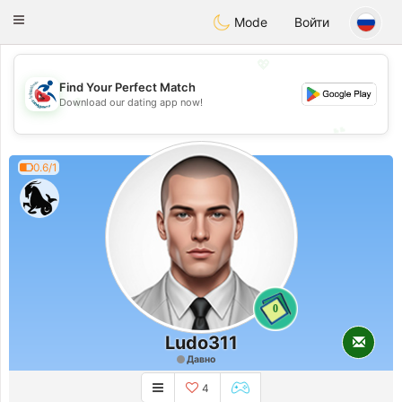
Handi Space
Toggle
Mode
Войти
navigation
💖
Find Your Perfect Match
💖
Download our dating app now!
💕
💕
0.6/1
0
Ludo311
Давно
4