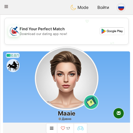
Handi Space
Toggle
Mode
Войти
navigation
💖
Find Your Perfect Match
💖
Download our dating app now!
💕
💕
0.8/1
0
Maaie
Давно
17