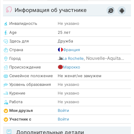
Информация об участнике
Инвалидность
Не указано
Age
25 лет
Здесь для
Дружба
Страна
Франция
Nouvelle-Aquita...
Город
La Rochelle
,
Происхождение
Марокко
Семейное положение
Не женат/не замужем
Уровень образования
Не указано
Курение
Не указано
Работа
Не указано
Мои друзья
Войти
Участник с
Войти
Дополнительные детали