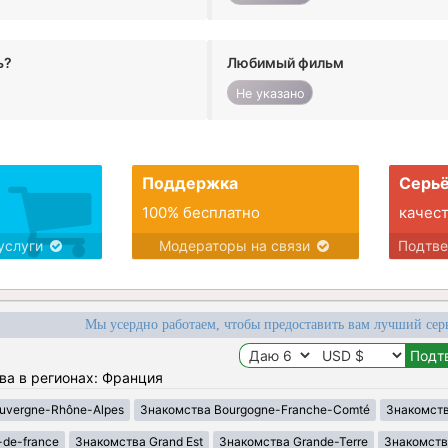
ь?
Любимый фильм
Не указано
Поддержка
Серьё
100% бесплатно
качес
услуги
Модераторы на связи
Подтв
Мы усердно работаем, чтобы предоставить вам лучший сер
ва в регионах: Франция
uvergne-Rhône-Alpes
Знакомства Bourgogne-Franche-Comté
Знакомств
-de-france
Знакомства Grand Est
Знакомства Grande-Terre
Знакомств