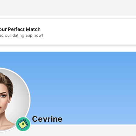
our Perfect Match
💖
d our dating app now!
💕
Cevrine
0