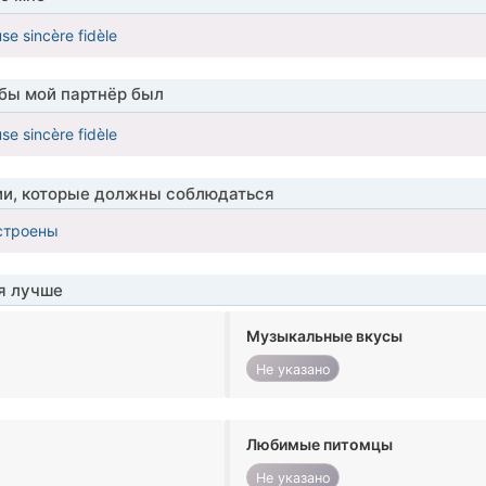
se sincère fidèle
обы мой партнёр был
se sincère fidèle
ии, которые должны соблюдаться
строены
я лучше
Музыкальные вкусы
Не указано
Любимые питомцы
Не указано