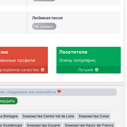
Любимая песня
Не указано
зно
Посетители
твенные профили
Очень популярно
ерждённое качество
Лучший
вис, поддержите нас пожалуйста
а Bretagne
Знакомства Centre-Val de Loire
Знакомства Corse
а Guadeloupe
Знакомства Guyane
Знакомства Hauts-de-France