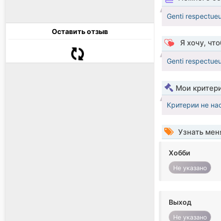
Genti respectueu
Оставить отзыв
Я хочу, чт
Genti respectueu
Мои критер
Критерии не на
Узнать мен
Хобби
Не указано
Выход
Не указано