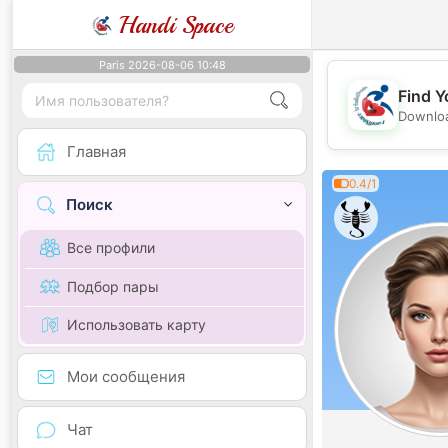
Handi Space
Paris 2026-08-06 10:48
Find Y
Downloa
Главная
0.4/1
Поиск
Все профили
Подбор пары
Использовать карту
Мои сообщения
Чат