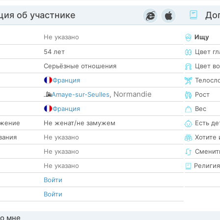
ия об участнике
Доп
Не указано
Ищу
54 лет
Цвет гл
Серьёзные отношения
Цвет в
Франция
Телосл
Normandie
Amaye-sur-Seulles
,
Рост
е
Франция
Вес
жение
Не женат/не замужем
Есть де
вания
Не указано
Хотите 
Не указано
Сменит
Не указано
Религия
Войти
Войти
о мне