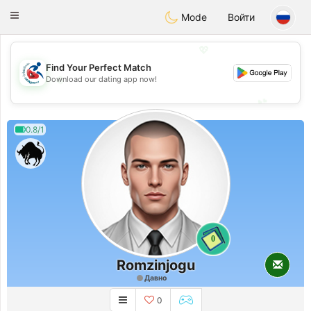
Handi Space
Toggle
Mode
Войти
navigation
💖
Find Your Perfect Match
💖
Download our dating app now!
💕
💕
0.8/1
0
Romzinjogu
Давно
0