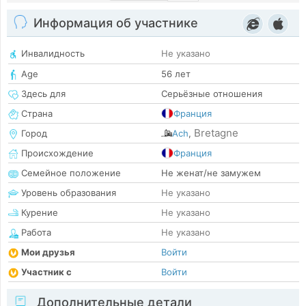
Информация об участнике
Инвалидность
Не указано
Age
56 лет
Здесь для
Серьёзные отношения
Страна
Франция
Bretagne
Город
Ach
,
Происхождение
Франция
Семейное положение
Не женат/не замужем
Уровень образования
Не указано
Курение
Не указано
Работа
Не указано
Мои друзья
Войти
Участник с
Войти
Дополнительные детали