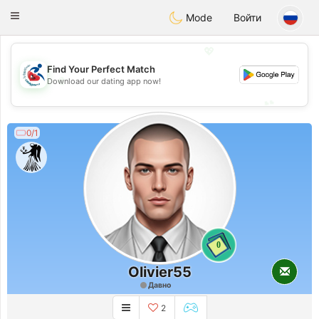
Handi Space
Toggle
Mode
Войти
navigation
💖
Find Your Perfect Match
💖
Download our dating app now!
💕
💕
0/1
0
Olivier55
Давно
2