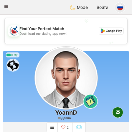
Handi Space
Toggle
Mode
Войти
navigation
💖
Find Your Perfect Match
💖
Download our dating app now!
💕
💕
0.8/1
1
YoannD
Давно
2