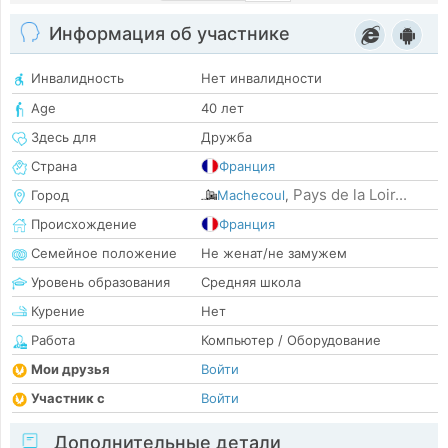
Информация об участнике
Инвалидность
Нет инвалидности
Age
40 лет
Здесь для
Дружба
Страна
Франция
Pays de la Loir...
Город
Machecoul
,
Происхождение
Франция
Семейное положение
Не женат/не замужем
Уровень образования
Средняя школа
Курение
Нет
Работа
Компьютер / Оборудование
Мои друзья
Войти
Участник с
Войти
Дополнительные детали