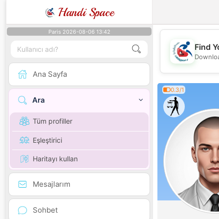
Handi Space
Paris 2026-08-06 13:42
Find Y
Downloa
Ana Sayfa
0.3/1
Ara
Tüm profiller
Eşleştirici
Haritayı kullan
Mesajlarım
Sohbet