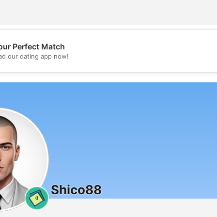
our Perfect Match
💖
d our dating app now!
💕
Shico88
0