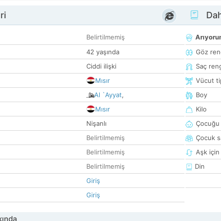
ri
Dah
Belirtilmemiş
Arıyor
42 yaşında
Göz ren
Ciddi ilişki
Saç ren
Mısır
Vücut ti
Al `Ayyat
,
Boy
Mısır
Kilo
Nişanlı
Çocuğu 
Belirtilmemiş
Çocuk sa
Belirtilmemiş
Aşk için
Belirtilmemiş
Din
Giriş
Giriş
kında