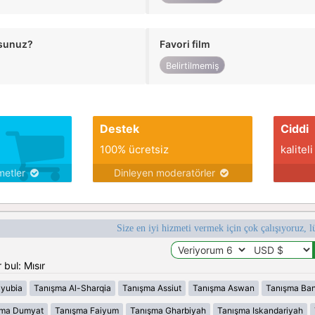
usunuz?
Favori film
Belirtilmemiş
Destek
Ciddi
100% ücretsiz
kaliteli
metler
Dinleyen moderatörler
Size en iyi hizmeti vermek için çok çalışıyoruz, l
bul: Mısır
lyubia
Tanışma Al-Sharqia
Tanışma Assiut
Tanışma Aswan
Tanışma Ban
şma Dumyat
Tanışma Faiyum
Tanışma Gharbiyah
Tanışma Iskandariyah