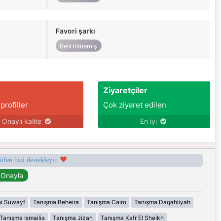
Favori şarkı
Belirtilmemiş
Ziyaretçiler
 profiller
Çok ziyaret edilen
Onaylı kalite
En iyi
ütfen bizi destekleyin
i Suwayf
Tanışma Beheira
Tanışma Cairo
Tanışma Daqahliyah
Tanışma Ismailia
Tanışma Jizah
Tanışma Kafr El Sheikh