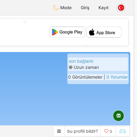
Mode
Giriş
Kayıt
💖
💕
son bağlantı
Uzun zaman
0 Görüntülemeler |
0 Yorumlar
bu profili bildir?
0