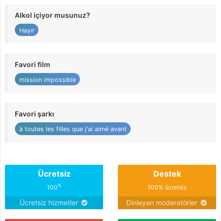
Alkol içiyor musunuz?
Hayır
Favori film
mission impossible
Favori şarkı
à toutes les filles que j'ai aimé avant
Ücretsiz
Destek
%
100
100% ücretsiz
Ücretsiz hizmetler
Dinleyen moderatörler