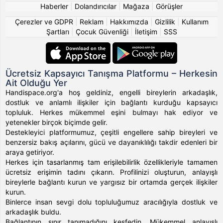
Haberler
|
Dolandırıcılar
|
Mağaza
|
Görüşler
Çerezler ve GDPR
|
Reklam
|
Hakkımızda
|
Gizlilik
|
Kullanım
Şartları
|
Çocuk Güvenliği
|
İletişim
|
SSS
Ücretsiz Kapsayıcı Tanışma Platformu – Herkesin
Ait Olduğu Yer
Handispace.org'a hoş geldiniz, engelli bireylerin arkadaşlık,
dostluk ve anlamlı ilişkiler için bağlantı kurduğu kapsayıcı
topluluk. Herkes mükemmel eşini bulmayı hak ediyor ve
yetenekler birçok biçimde gelir.
Destekleyici platformumuz, çeşitli engellere sahip bireyleri ve
benzersiz bakış açılarını, gücü ve dayanıklılığı takdir edenleri bir
araya getiriyor.
Herkes için tasarlanmış tam erişilebilirlik özellikleriyle tamamen
ücretsiz erişimin tadını çıkarın. Profilinizi oluşturun, anlayışlı
bireylerle bağlantı kurun ve yargısız bir ortamda gerçek ilişkiler
kurun.
Binlerce insan sevgi dolu topluluğumuz aracılığıyla dostluk ve
arkadaşlık buldu.
Bağlantının sınır tanımadığını keşfedin. Mükemmel anlayışlı