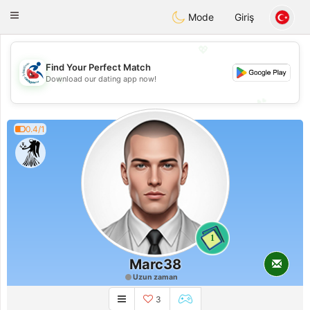
Handi Space
Toggle
Mode
Giriş
navigation
💖
Find Your Perfect Match
💖
Download our dating app now!
💕
💕
0.4/1
1
Marc38
Uzun zaman
3