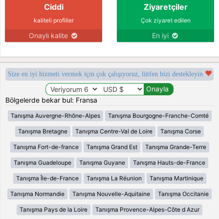
Ciddi
Ziyaretçiler
kaliteli profiller
Çok ziyaret edilen
Onaylı kalite
En iyi
Size en iyi hizmeti vermek için çok çalışıyoruz, lütfen bizi destekleyin
Bölgelerde bekar bul: Fransa
Tanışma Auvergne-Rhône-Alpes
Tanışma Bourgogne-Franche-Comté
Tanışma Bretagne
Tanışma Centre-Val de Loire
Tanışma Corse
Tanışma Fort-de-france
Tanışma Grand Est
Tanışma Grande-Terre
Tanışma Guadeloupe
Tanışma Guyane
Tanışma Hauts-de-France
Tanışma Île-de-France
Tanışma La Réunion
Tanışma Martinique
Tanışma Normandie
Tanışma Nouvelle-Aquitaine
Tanışma Occitanie
Tanışma Pays de la Loire
Tanışma Provence-Alpes-Côte d Azur