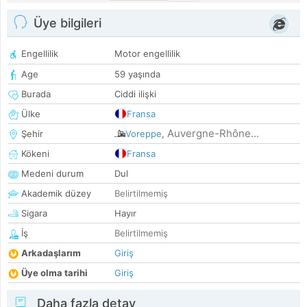
Üye bilgileri
Engellilik
Motor engellilik
Age
59 yaşında
Burada
Ciddi ilişki
Ülke
Fransa
Auvergne-Rhône...
Şehir
Voreppe
,
Kökeni
Fransa
Medeni durum
Dul
Akademik düzey
Belirtilmemiş
Sigara
Hayır
İş
Belirtilmemiş
Arkadaşlarım
Giriş
Üye olma tarihi
Giriş
Daha fazla detay