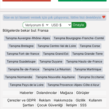
Size en iyi hizmeti vermek için çok çalışıyoruz, lütfen bizi destekleyin
Bölgelerde bekar bul: Fransa
Tanışma Auvergne-Rhône-Alpes
Tanışma Bourgogne-Franche-Comté
Tanışma Bretagne
Tanışma Centre-Val de Loire
Tanışma Corse
Tanışma Fort-de-france
Tanışma Grand Est
Tanışma Grande-Terre
Tanışma Guadeloupe
Tanışma Guyane
Tanışma Hauts-de-France
Tanışma Île-de-France
Tanışma La Réunion
Tanışma Martinique
Tanışma Normandie
Tanışma Nouvelle-Aquitaine
Tanışma Occitanie
Tanışma Pays de la Loire
Tanışma Provence-Alpes-Côte d Azur
Haberler
|
Dolandırıcılar
|
Mağaza
|
Görüşler
Çerezler ve GDPR
|
Reklam
|
Hakkımızda
|
Gizlilik
|
Kullanım
Şartları
|
Çocuk Güvenliği
|
İletişim
|
SSS