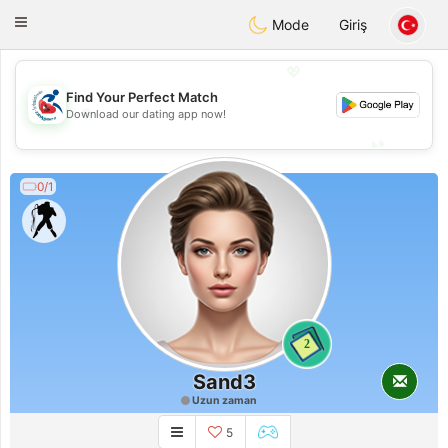
Handi Space
Toggle
Mode
Giriş
navigation
💖
Find Your Perfect Match
💖
Download our dating app now!
💕
💕
0/1
2
Sand3
Uzun zaman
5