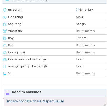
Arıyorum
Bir erkek
Göz rengi
Mavi
Saç rengi
Sarışın
Vücut tipi
Belirtilmemiş
Boy
172 cm
Kilo
Belirtilmemiş
Çocuğu var
Belirtilmemiş
Çocuk sahibi olmak istiyor
Evet
Aşk için şehir/ülke değiştir
Evet
Din
Belirtilmemiş
Kendim hakkında
sincere honnete fidele respectueuse