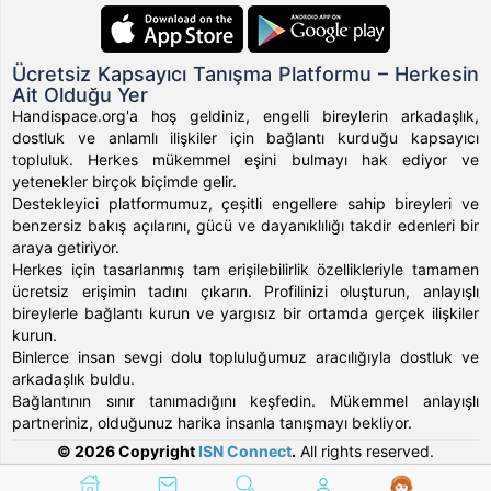
Ücretsiz Kapsayıcı Tanışma Platformu – Herkesin
Ait Olduğu Yer
Handispace.org'a hoş geldiniz, engelli bireylerin arkadaşlık,
dostluk ve anlamlı ilişkiler için bağlantı kurduğu kapsayıcı
topluluk. Herkes mükemmel eşini bulmayı hak ediyor ve
yetenekler birçok biçimde gelir.
Destekleyici platformumuz, çeşitli engellere sahip bireyleri ve
benzersiz bakış açılarını, gücü ve dayanıklılığı takdir edenleri bir
araya getiriyor.
Herkes için tasarlanmış tam erişilebilirlik özellikleriyle tamamen
ücretsiz erişimin tadını çıkarın. Profilinizi oluşturun, anlayışlı
bireylerle bağlantı kurun ve yargısız bir ortamda gerçek ilişkiler
kurun.
Binlerce insan sevgi dolu topluluğumuz aracılığıyla dostluk ve
arkadaşlık buldu.
Bağlantının sınır tanımadığını keşfedin. Mükemmel anlayışlı
partneriniz, olduğunuz harika insanla tanışmayı bekliyor.
© 2026 Copyright
ISN Connect
.
All rights reserved.