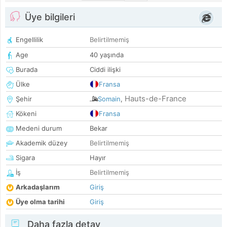
Üye bilgileri
Engellilik
Belirtilmemiş
Age
40 yaşında
Burada
Ciddi ilişki
Ülke
Fransa
Hauts-de-France
Şehir
Somain
,
Kökeni
Fransa
Medeni durum
Bekar
Akademik düzey
Belirtilmemiş
Sigara
Hayır
İş
Belirtilmemiş
Arkadaşlarım
Giriş
Üye olma tarihi
Giriş
Daha fazla detay