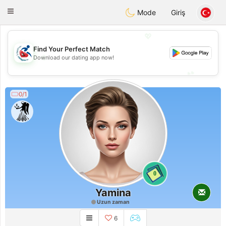
Handi Space
Toggle
Mode
Giriş
navigation
💖
Find Your Perfect Match
💖
Download our dating app now!
💕
💕
0/1
0
Yamina
Uzun zaman
6