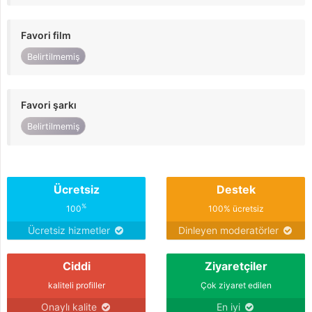
Favori film
Belirtilmemiş
Favori şarkı
Belirtilmemiş
Ücretsiz
Destek
%
100
100% ücretsiz
Ücretsiz hizmetler
Dinleyen moderatörler
Ciddi
Ziyaretçiler
kaliteli profiller
Çok ziyaret edilen
Onaylı kalite
En iyi