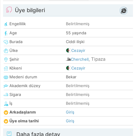
Üye bilgileri
Engellilik
Belirtilmemiş
Age
55 yaşında
Burada
Ciddi ilişki
Ülke
Cezayir
Tipaza
Şehir
Cherchell
,
Kökeni
Cezayir
Medeni durum
Bekar
Akademik düzey
Belirtilmemiş
Sigara
Belirtilmemiş
İş
Belirtilmemiş
Arkadaşlarım
Giriş
Üye olma tarihi
Giriş
Daha fazla detay