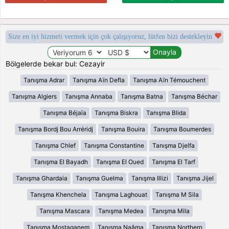
Size en iyi hizmeti vermek için çok çalışıyoruz, lütfen bizi destekleyin
Bölgelerde bekar bul: Cezayir
Tanışma Adrar
Tanışma Aïn Defla
Tanışma Aïn Témouchent
Tanışma Algiers
Tanışma Annaba
Tanışma Batna
Tanışma Béchar
Tanışma Béjaïa
Tanışma Biskra
Tanışma Blida
Tanışma Bordj Bou Arréridj
Tanışma Bouira
Tanışma Boumerdes
Tanışma Chlef
Tanışma Constantine
Tanışma Djelfa
Tanışma El Bayadh
Tanışma El Oued
Tanışma El Tarf
Tanışma Ghardaia
Tanışma Guelma
Tanışma Illizi
Tanışma Jijel
Tanışma Khenchela
Tanışma Laghouat
Tanışma M Sila
Tanışma Mascara
Tanışma Medea
Tanışma Mila
Tanışma Mostaganem
Tanışma Naâma
Tanışma Northern