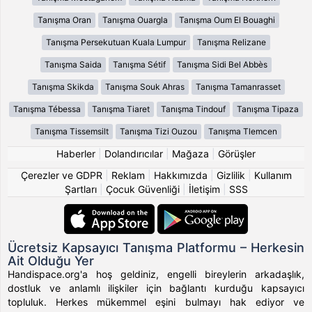
Tanışma Oran
Tanışma Ouargla
Tanışma Oum El Bouaghi
Tanışma Persekutuan Kuala Lumpur
Tanışma Relizane
Tanışma Saida
Tanışma Sétif
Tanışma Sidi Bel Abbès
Tanışma Skikda
Tanışma Souk Ahras
Tanışma Tamanrasset
Tanışma Tébessa
Tanışma Tiaret
Tanışma Tindouf
Tanışma Tipaza
Tanışma Tissemsilt
Tanışma Tizi Ouzou
Tanışma Tlemcen
Haberler
|
Dolandırıcılar
|
Mağaza
|
Görüşler
Çerezler ve GDPR
|
Reklam
|
Hakkımızda
|
Gizlilik
|
Kullanım
Şartları
|
Çocuk Güvenliği
|
İletişim
|
SSS
Ücretsiz Kapsayıcı Tanışma Platformu – Herkesin
Ait Olduğu Yer
Handispace.org'a hoş geldiniz, engelli bireylerin arkadaşlık,
dostluk ve anlamlı ilişkiler için bağlantı kurduğu kapsayıcı
topluluk. Herkes mükemmel eşini bulmayı hak ediyor ve