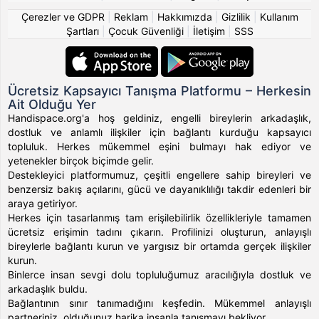
Çerezler ve GDPR
|
Reklam
|
Hakkımızda
|
Gizlilik
|
Kullanım
Şartları
|
Çocuk Güvenliği
|
İletişim
|
SSS
Ücretsiz Kapsayıcı Tanışma Platformu – Herkesin
Ait Olduğu Yer
Handispace.org'a hoş geldiniz, engelli bireylerin arkadaşlık,
dostluk ve anlamlı ilişkiler için bağlantı kurduğu kapsayıcı
topluluk. Herkes mükemmel eşini bulmayı hak ediyor ve
yetenekler birçok biçimde gelir.
Destekleyici platformumuz, çeşitli engellere sahip bireyleri ve
benzersiz bakış açılarını, gücü ve dayanıklılığı takdir edenleri bir
araya getiriyor.
Herkes için tasarlanmış tam erişilebilirlik özellikleriyle tamamen
ücretsiz erişimin tadını çıkarın. Profilinizi oluşturun, anlayışlı
bireylerle bağlantı kurun ve yargısız bir ortamda gerçek ilişkiler
kurun.
Binlerce insan sevgi dolu topluluğumuz aracılığıyla dostluk ve
arkadaşlık buldu.
Bağlantının sınır tanımadığını keşfedin. Mükemmel anlayışlı
partneriniz, olduğunuz harika insanla tanışmayı bekliyor.