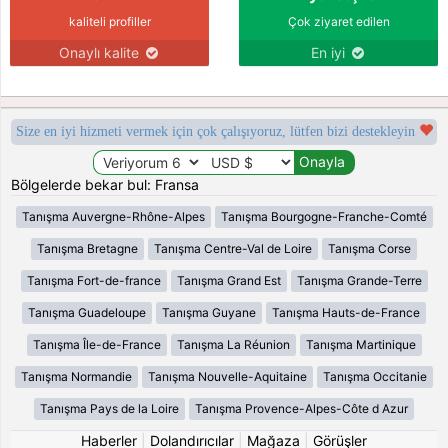
kaliteli profiller
Çok ziyaret edilen
Onaylı kalite
En iyi
Size en iyi hizmeti vermek için çok çalışıyoruz, lütfen bizi destekleyin
Bölgelerde bekar bul: Fransa
Tanışma Auvergne-Rhône-Alpes
Tanışma Bourgogne-Franche-Comté
Tanışma Bretagne
Tanışma Centre-Val de Loire
Tanışma Corse
Tanışma Fort-de-france
Tanışma Grand Est
Tanışma Grande-Terre
Tanışma Guadeloupe
Tanışma Guyane
Tanışma Hauts-de-France
Tanışma Île-de-France
Tanışma La Réunion
Tanışma Martinique
Tanışma Normandie
Tanışma Nouvelle-Aquitaine
Tanışma Occitanie
Tanışma Pays de la Loire
Tanışma Provence-Alpes-Côte d Azur
Haberler
|
Dolandırıcılar
|
Mağaza
|
Görüşler