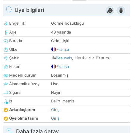
Üye bilgileri
Engellilik
Görme bozukluğu
Age
40 yaşında
Burada
Ciddi ilişki
Ülke
Fransa
Hauts-de-France
Şehir
Beauvais
,
Kökeni
Fransa
Medeni durum
Boşanmış
Akademik düzey
Lise
Sigara
Hayır
İş
Belirtilmemiş
Arkadaşlarım
Giriş
Üye olma tarihi
Giriş
Daha fazla detay