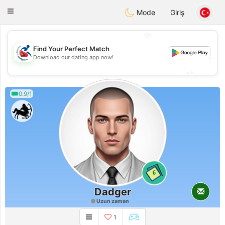
Handi Space
Toggle
Mode
Giriş
navigation
💖
Find Your Perfect Match
💖
Download our dating app now!
💕
💕
0.9/1
6
Dadger
Uzun zaman
1