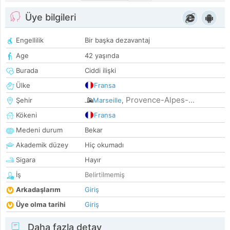
Üye bilgileri
Engellilik
Bir başka dezavantaj
Age
42 yaşında
Burada
Ciddi ilişki
Ülke
Fransa
Provence-Alpes-...
Şehir
Marseille
,
Kökeni
Fransa
Medeni durum
Bekar
Akademik düzey
Hiç okumadı
Sigara
Hayır
İş
Belirtilmemiş
Arkadaşlarım
Giriş
Üye olma tarihi
Giriş
Daha fazla detay