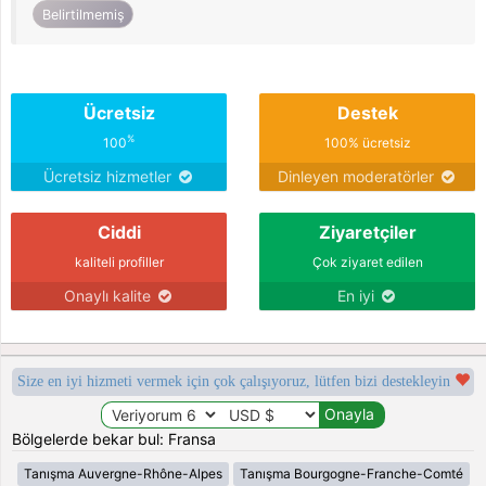
Belirtilmemiş
Ücretsiz
Destek
%
100
100% ücretsiz
Ücretsiz hizmetler
Dinleyen moderatörler
Ciddi
Ziyaretçiler
kaliteli profiller
Çok ziyaret edilen
Onaylı kalite
En iyi
Size en iyi hizmeti vermek için çok çalışıyoruz, lütfen bizi destekleyin
Bölgelerde bekar bul: Fransa
Tanışma Auvergne-Rhône-Alpes
Tanışma Bourgogne-Franche-Comté