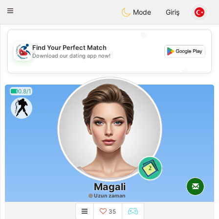
Handi Space
Toggle
Mode
Giriş
navigation
💖
Find Your Perfect Match
💖
Download our dating app now!
💕
💕
0.8/1
2
Magali
Uzun zaman
35