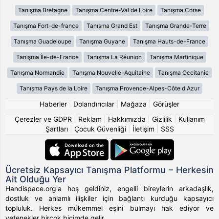
Tanışma Bretagne
Tanışma Centre-Val de Loire
Tanışma Corse
Tanışma Fort-de-france
Tanışma Grand Est
Tanışma Grande-Terre
Tanışma Guadeloupe
Tanışma Guyane
Tanışma Hauts-de-France
Tanışma Île-de-France
Tanışma La Réunion
Tanışma Martinique
Tanışma Normandie
Tanışma Nouvelle-Aquitaine
Tanışma Occitanie
Tanışma Pays de la Loire
Tanışma Provence-Alpes-Côte d Azur
Haberler
|
Dolandırıcılar
|
Mağaza
|
Görüşler
Çerezler ve GDPR
|
Reklam
|
Hakkımızda
|
Gizlilik
|
Kullanım
Şartları
|
Çocuk Güvenliği
|
İletişim
|
SSS
Ücretsiz Kapsayıcı Tanışma Platformu – Herkesin
Ait Olduğu Yer
Handispace.org'a hoş geldiniz, engelli bireylerin arkadaşlık,
dostluk ve anlamlı ilişkiler için bağlantı kurduğu kapsayıcı
topluluk. Herkes mükemmel eşini bulmayı hak ediyor ve
yetenekler birçok biçimde gelir.