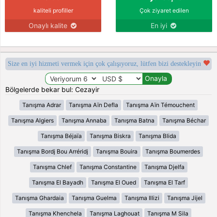
kaliteli profiller
Çok ziyaret edilen
Onaylı kalite
En iyi
Size en iyi hizmeti vermek için çok çalışıyoruz, lütfen bizi destekleyin
Bölgelerde bekar bul: Cezayir
Tanışma Adrar
Tanışma Aïn Defla
Tanışma Aïn Témouchent
Tanışma Algiers
Tanışma Annaba
Tanışma Batna
Tanışma Béchar
Tanışma Béjaïa
Tanışma Biskra
Tanışma Blida
Tanışma Bordj Bou Arréridj
Tanışma Bouira
Tanışma Boumerdes
Tanışma Chlef
Tanışma Constantine
Tanışma Djelfa
Tanışma El Bayadh
Tanışma El Oued
Tanışma El Tarf
Tanışma Ghardaia
Tanışma Guelma
Tanışma Illizi
Tanışma Jijel
Tanışma Khenchela
Tanışma Laghouat
Tanışma M Sila