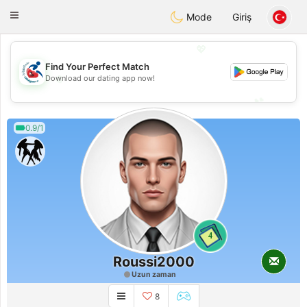
Handi Space
Toggle
Mode
Giriş
navigation
💖
Find Your Perfect Match
💖
Download our dating app now!
💕
💕
0.9/1
4
Roussi2000
Uzun zaman
8