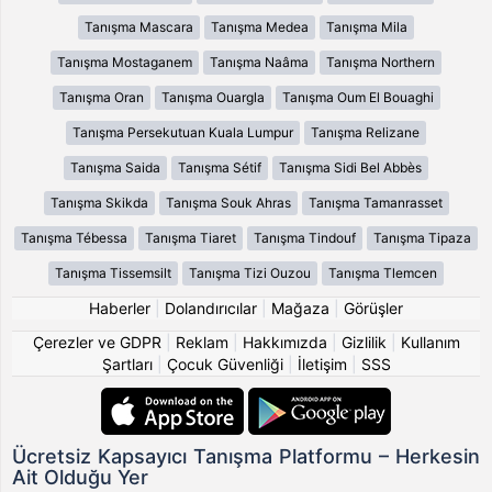
Tanışma Mascara
Tanışma Medea
Tanışma Mila
Tanışma Mostaganem
Tanışma Naâma
Tanışma Northern
Tanışma Oran
Tanışma Ouargla
Tanışma Oum El Bouaghi
Tanışma Persekutuan Kuala Lumpur
Tanışma Relizane
Tanışma Saida
Tanışma Sétif
Tanışma Sidi Bel Abbès
Tanışma Skikda
Tanışma Souk Ahras
Tanışma Tamanrasset
Tanışma Tébessa
Tanışma Tiaret
Tanışma Tindouf
Tanışma Tipaza
Tanışma Tissemsilt
Tanışma Tizi Ouzou
Tanışma Tlemcen
Haberler
|
Dolandırıcılar
|
Mağaza
|
Görüşler
Çerezler ve GDPR
|
Reklam
|
Hakkımızda
|
Gizlilik
|
Kullanım
Şartları
|
Çocuk Güvenliği
|
İletişim
|
SSS
Ücretsiz Kapsayıcı Tanışma Platformu – Herkesin
Ait Olduğu Yer