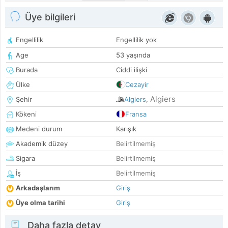
Üye bilgileri
Engellilik
Engellilik yok
Age
53 yaşında
Burada
Ciddi ilişki
Ülke
Cezayir
Algiers
Şehir
Algiers
,
Kökeni
Fransa
Medeni durum
Karışık
Akademik düzey
Belirtilmemiş
Sigara
Belirtilmemiş
İş
Belirtilmemiş
Arkadaşlarım
Giriş
Üye olma tarihi
Giriş
Daha fazla detay