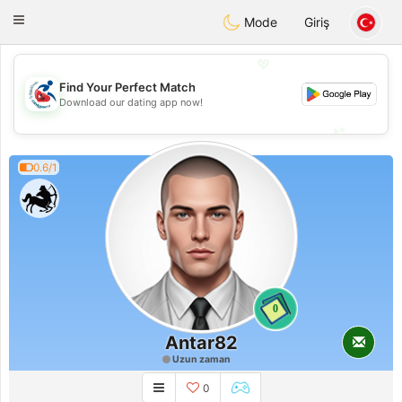
Handi Space
Toggle
Mode
Giriş
navigation
💖
Find Your Perfect Match
💖
Download our dating app now!
💕
💕
0.6/1
0
Antar82
Uzun zaman
0