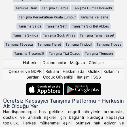
Tanışma Oran
Tanışma Ouargla
Tanışma Oum El Bouaghi
Tanışma Persekutuan Kuala Lumpur
Tanışma Relizane
Tanışma Saida
Tanışma Sétif
Tanışma Sidi Bel Abbès
Tanışma Skikda
Tanışma Souk Ahras
Tanışma Tamanrasset
Tanışma Tébessa
Tanışma Tiaret
Tanışma Tindouf
Tanışma Tipaza
Tanışma Tissemsilt
Tanışma Tizi Ouzou
Tanışma Tlemcen
Haberler
|
Dolandırıcılar
|
Mağaza
|
Görüşler
Çerezler ve GDPR
|
Reklam
|
Hakkımızda
|
Gizlilik
|
Kullanım
Şartları
|
Çocuk Güvenliği
|
İletişim
|
SSS
Ücretsiz Kapsayıcı Tanışma Platformu – Herkesin
Ait Olduğu Yer
Handispace.org'a hoş geldiniz, engelli bireylerin arkadaşlık,
dostluk ve anlamlı ilişkiler için bağlantı kurduğu kapsayıcı
topluluk. Herkes mükemmel eşini bulmayı hak ediyor ve