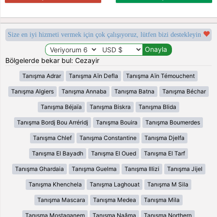
Size en iyi hizmeti vermek için çok çalışıyoruz, lütfen bizi destekleyin
Bölgelerde bekar bul: Cezayir
Tanışma Adrar
Tanışma Aïn Defla
Tanışma Aïn Témouchent
Tanışma Algiers
Tanışma Annaba
Tanışma Batna
Tanışma Béchar
Tanışma Béjaïa
Tanışma Biskra
Tanışma Blida
Tanışma Bordj Bou Arréridj
Tanışma Bouira
Tanışma Boumerdes
Tanışma Chlef
Tanışma Constantine
Tanışma Djelfa
Tanışma El Bayadh
Tanışma El Oued
Tanışma El Tarf
Tanışma Ghardaia
Tanışma Guelma
Tanışma Illizi
Tanışma Jijel
Tanışma Khenchela
Tanışma Laghouat
Tanışma M Sila
Tanışma Mascara
Tanışma Medea
Tanışma Mila
Tanışma Mostaganem
Tanışma Naâma
Tanışma Northern