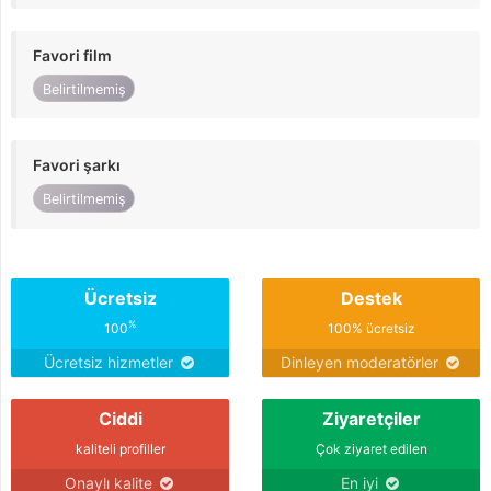
Favori film
Belirtilmemiş
Favori şarkı
Belirtilmemiş
Ücretsiz
Destek
%
100
100% ücretsiz
Ücretsiz hizmetler
Dinleyen moderatörler
Ciddi
Ziyaretçiler
kaliteli profiller
Çok ziyaret edilen
Onaylı kalite
En iyi