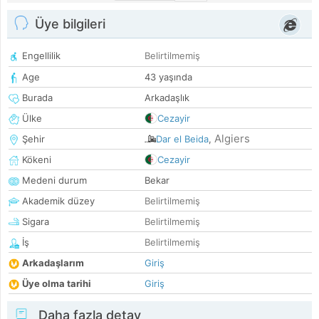
Üye bilgileri
Engellilik
Belirtilmemiş
Age
43 yaşında
Burada
Arkadaşlık
Ülke
Cezayir
Algiers
Şehir
Dar el Beida
,
Kökeni
Cezayir
Medeni durum
Bekar
Akademik düzey
Belirtilmemiş
Sigara
Belirtilmemiş
İş
Belirtilmemiş
Arkadaşlarım
Giriş
Üye olma tarihi
Giriş
Daha fazla detay