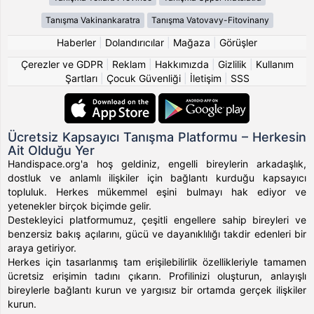
Tanışma Vakinankaratra
Tanışma Vatovavy-Fitovinany
Haberler
|
Dolandırıcılar
|
Mağaza
|
Görüşler
Çerezler ve GDPR
|
Reklam
|
Hakkımızda
|
Gizlilik
|
Kullanım
Şartları
|
Çocuk Güvenliği
|
İletişim
|
SSS
Ücretsiz Kapsayıcı Tanışma Platformu – Herkesin
Ait Olduğu Yer
Handispace.org'a hoş geldiniz, engelli bireylerin arkadaşlık,
dostluk ve anlamlı ilişkiler için bağlantı kurduğu kapsayıcı
topluluk. Herkes mükemmel eşini bulmayı hak ediyor ve
yetenekler birçok biçimde gelir.
Destekleyici platformumuz, çeşitli engellere sahip bireyleri ve
benzersiz bakış açılarını, gücü ve dayanıklılığı takdir edenleri bir
araya getiriyor.
Herkes için tasarlanmış tam erişilebilirlik özellikleriyle tamamen
ücretsiz erişimin tadını çıkarın. Profilinizi oluşturun, anlayışlı
bireylerle bağlantı kurun ve yargısız bir ortamda gerçek ilişkiler
kurun.