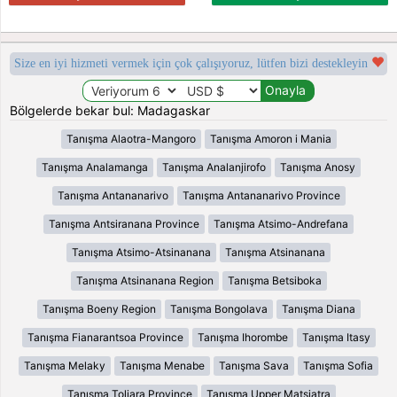
Size en iyi hizmeti vermek için çok çalışıyoruz, lütfen bizi destekleyin
Bölgelerde bekar bul: Madagaskar
Tanışma Alaotra-Mangoro
Tanışma Amoron i Mania
Tanışma Analamanga
Tanışma Analanjirofo
Tanışma Anosy
Tanışma Antananarivo
Tanışma Antananarivo Province
Tanışma Antsiranana Province
Tanışma Atsimo-Andrefana
Tanışma Atsimo-Atsinanana
Tanışma Atsinanana
Tanışma Atsinanana Region
Tanışma Betsiboka
Tanışma Boeny Region
Tanışma Bongolava
Tanışma Diana
Tanışma Fianarantsoa Province
Tanışma Ihorombe
Tanışma Itasy
Tanışma Melaky
Tanışma Menabe
Tanışma Sava
Tanışma Sofia
Tanışma Toliara Province
Tanışma Upper Matsiatra