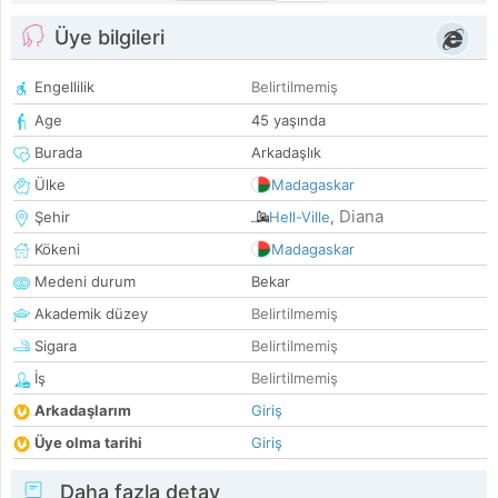
Üye bilgileri
Engellilik
Belirtilmemiş
Age
45 yaşında
Burada
Arkadaşlık
Ülke
Madagaskar
Diana
Şehir
Hell-Ville
,
Kökeni
Madagaskar
Medeni durum
Bekar
Akademik düzey
Belirtilmemiş
Sigara
Belirtilmemiş
İş
Belirtilmemiş
Arkadaşlarım
Giriş
Üye olma tarihi
Giriş
Daha fazla detay