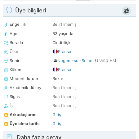
Üye bilgileri
Engellilik
Belirtilmemiş
Age
63 yaşında
Burada
Ciddi ilişki
Ülke
Fransa
Grand Est
Şehir
Nogent-sur-Seine
,
Kökeni
Fransa
Medeni durum
Bekar
Akademik düzey
Belirtilmemiş
Sigara
Belirtilmemiş
İş
Belirtilmemiş
Arkadaşlarım
Giriş
Üye olma tarihi
Giriş
Daha fazla detay