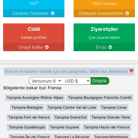
%
100
100% ücretsiz
Ücretsiz hizmetler
Dinleyen moderatörler
Ciddi
Ziyaretçiler
kaliteli profiller
Çok ziyaret edilen
Onaylı kalite
En iyi
Size en iyi hizmeti vermek için çok çalışıyoruz, lütfen bizi destekleyin
Bölgelerde bekar bul: Fransa
Tanışma Auvergne-Rhône-Alpes
Tanışma Bourgogne-Franche-Comté
Tanışma Bretagne
Tanışma Centre-Val de Loire
Tanışma Corse
Tanışma Fort-de-france
Tanışma Grand Est
Tanışma Grande-Terre
Tanışma Guadeloupe
Tanışma Guyane
Tanışma Hauts-de-France
Tanışma Île-de-France
Tanışma La Réunion
Tanışma Martinique