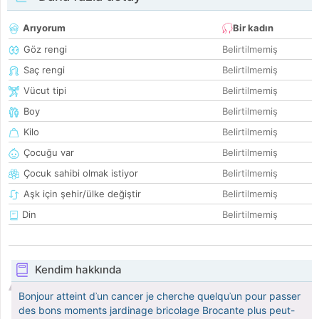
Arıyorum
Bir kadın
Göz rengi
Belirtilmemiş
Saç rengi
Belirtilmemiş
Vücut tipi
Belirtilmemiş
Boy
Belirtilmemiş
Kilo
Belirtilmemiş
Çocuğu var
Belirtilmemiş
Çocuk sahibi olmak istiyor
Belirtilmemiş
Aşk için şehir/ülke değiştir
Belirtilmemiş
Din
Belirtilmemiş
Kendim hakkında
Bonjour atteint dʾun cancer je cherche quelquʾun pour passer
des bons moments jardinage bricolage Brocante plus peut-