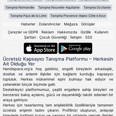
Tanışma Normandie
Tanışma Nouvelle-Aquitaine
Tanışma Occitanie
Tanışma Pays de la Loire
Tanışma Provence-Alpes-Côte d Azur
Haberler
|
Dolandırıcılar
|
Mağaza
|
Görüşler
Çerezler ve GDPR
|
Reklam
|
Hakkımızda
|
Gizlilik
|
Kullanım
Şartları
|
Çocuk Güvenliği
|
İletişim
|
SSS
Ücretsiz Kapsayıcı Tanışma Platformu – Herkesin
Ait Olduğu Yer
Handispace.org'a hoş geldiniz, engelli bireylerin arkadaşlık,
dostluk ve anlamlı ilişkiler için bağlantı kurduğu kapsayıcı
topluluk. Herkes mükemmel eşini bulmayı hak ediyor ve
yetenekler birçok biçimde gelir.
Destekleyici platformumuz, çeşitli engellere sahip bireyleri ve
benzersiz bakış açılarını, gücü ve dayanıklılığı takdir edenleri bir
araya getiriyor.
Herkes için tasarlanmış tam erişilebilirlik özellikleriyle tamamen
ücretsiz erişimin tadını çıkarın. Profilinizi oluşturun, anlayışlı
bireylerle bağlantı kurun ve yargısız bir ortamda gerçek ilişkiler