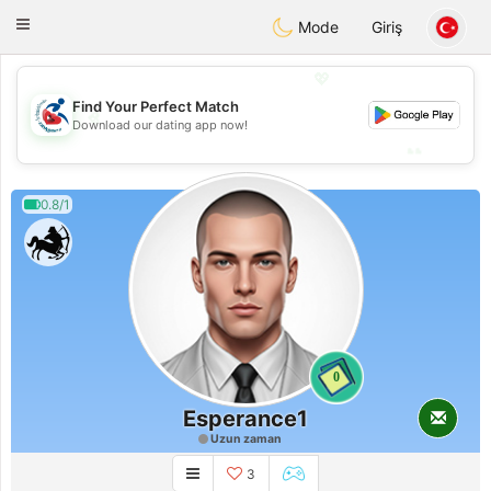
Handi Space
Toggle
Mode
Giriş
navigation
💖
Find Your Perfect Match
💖
Download our dating app now!
💕
💕
0.8/1
0
Esperance1
Uzun zaman
3