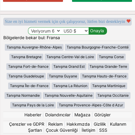
Size en iyi hizmeti vermek için çok çalışıyoruz, lütfen bizi destekleyin
Bölgelerde bekar bul: Fransa
Tanışma Auvergne-Rhône-Alpes
Tanışma Bourgogne-Franche-Comté
Tanışma Bretagne
Tanışma Centre-Val de Loire
Tanışma Corse
Tanışma Fort-de-france
Tanışma Grand Est
Tanışma Grande-Terre
Tanışma Guadeloupe
Tanışma Guyane
Tanışma Hauts-de-France
Tanışma Île-de-France
Tanışma La Réunion
Tanışma Martinique
Tanışma Normandie
Tanışma Nouvelle-Aquitaine
Tanışma Occitanie
Tanışma Pays de la Loire
Tanışma Provence-Alpes-Côte d Azur
Haberler
|
Dolandırıcılar
|
Mağaza
|
Görüşler
Çerezler ve GDPR
|
Reklam
|
Hakkımızda
|
Gizlilik
|
Kullanım
Şartları
|
Çocuk Güvenliği
|
İletişim
|
SSS