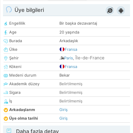
Üye bilgileri
Engellilik
Bir başka dezavantaj
Age
20 yaşında
Burada
Arkadaşlık
Ülke
Fransa
Île-de-France
Şehir
Paris
,
Kökeni
Fransa
Medeni durum
Bekar
Akademik düzey
Belirtilmemiş
Sigara
Belirtilmemiş
İş
Belirtilmemiş
Arkadaşlarım
Giriş
Üye olma tarihi
Giriş
Daha fazla detay