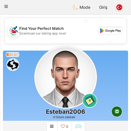
Handi Space
Toggle
Mode
Giriş
navigation
💖
Find Your Perfect Match
💖
Download our dating app now!
💕
💕
0.6/1
0
Esteban2006
Uzun zaman
0