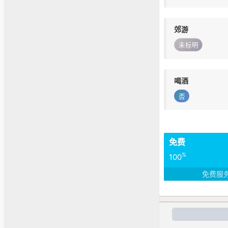
郊游
未标明
喝酒
否
免费
%
100
免费服