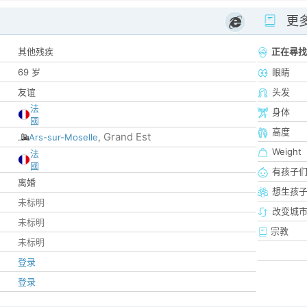
更
其他残疾
正在尋找
69 岁
眼睛
友谊
头发
法
身体
國
高度
Grand Est
Ars-sur-Moselle
,
Weight
法
國
有孩子
离婚
想生孩
未标明
改变城市
未标明
宗教
未标明
登录
登录