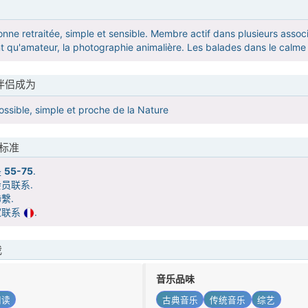
onne retraitée, simple et sensible. Membre actif dans plusieurs assoc
 qu'amateur, la photographie animalière. Les balades dans le calme 
伴侣成为
ssible, simple et proche de la Nature
标准
是
55-75
.
员联系.
繫.
家联系
.
我
音乐品味
阅读
古典音乐
传统音乐
综艺