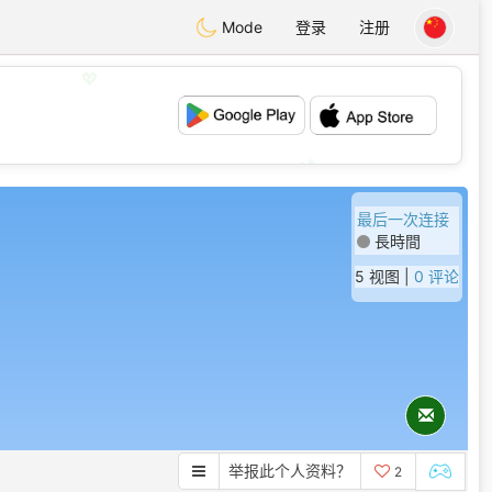
Mode
登录
注册
💖
💕
最后一次连接
長時間
5 视图 |
0 评论
举报此个人资料？
2