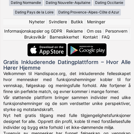
Dating Normandie
Dating Nouvelle-Aquitaine
Dating Occitanie
Dating Pays de la Loire
Dating Provence-Alpes-Côte d Azur
Nyheter
|
Svindlere
|
Butikk
|
Meninger
Informasjonskapsler og GDPR
|
Reklame
|
Om oss
|
Personvern
|
Bruksvilkår
|
Barnesikkerhet
|
Kontakt
|
FAQ
Gratis Inkluderende Datingplattform – Hvor Alle
Hører Hjemme
Velkommen til Handispace.org, det inkluderende fellesskapet
hvor mennesker med funksjonshemninger kobler til for
vennskap, følgeskap og meningsfulle forhold. Alle fortjener å
finne sin perfekte match, og evner kommer i mange former.
Vår støttende plattform bringer sammen individer med ulike
funksjonshemninger og de som verdsetter unike perspektiver,
styrke og motstandskraft.
Nyt helt gratis tilgang med fulle tilgjengelighetsfunksjoner
designet for alle. Opprett din profil, koble til med forståelsesfulle
individer og bygg ekte forhold i et ikke-dømmende miljø.
Tusenvis av mennesker har funnet følgeskap og vennskap