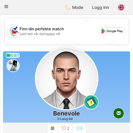
Handi Space
Toggle
Mode
Logg inn
navigation
💖
Finn din perfekte match
💖
Last ned vår datingapp nå!
💕
💕
0.8/1
1
Benevole
Lang tid
2