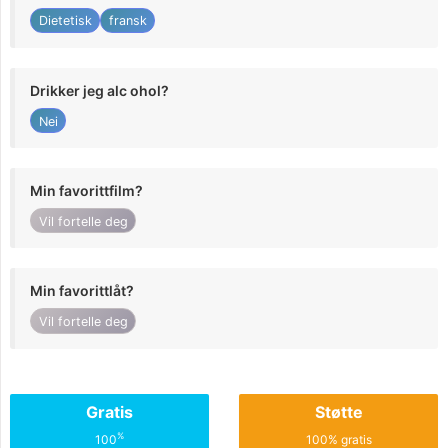
Dietetisk
fransk
Drikker jeg alc ohol?
Nei
Min favorittfilm?
Vil fortelle deg
Min favorittlåt?
Vil fortelle deg
Gratis
Støtte
%
100
100% gratis