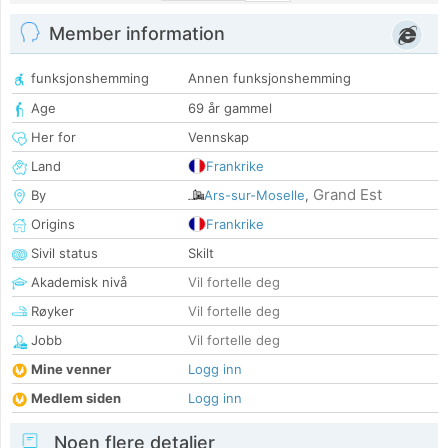
Member information
funksjonshemming
Annen funksjonshemming
Age
69 år gammel
Her for
Vennskap
Land
Frankrike
Grand Est
By
Ars-sur-Moselle
,
Origins
Frankrike
Sivil status
Skilt
Akademisk nivå
Vil fortelle deg
Røyker
Vil fortelle deg
Jobb
Vil fortelle deg
Mine venner
Logg inn
Medlem siden
Logg inn
Noen flere detaljer