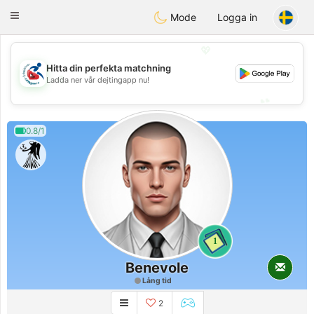
Handi Space
Toggle
Mode
Logga in
navigation
💖
Hitta din perfekta matchning
💖
Ladda ner vår dejtingapp nu!
💕
💕
0.8/1
1
Benevole
Lång tid
2