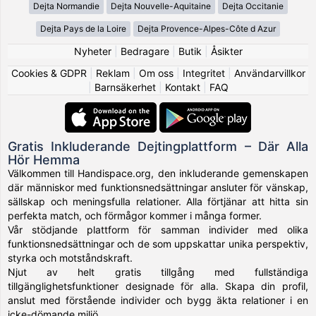
Dejta Normandie
Dejta Nouvelle-Aquitaine
Dejta Occitanie
Dejta Pays de la Loire
Dejta Provence-Alpes-Côte d Azur
Nyheter
|
Bedragare
|
Butik
|
Åsikter
Cookies & GDPR
|
Reklam
|
Om oss
|
Integritet
|
Användarvillkor
|
Barnsäkerhet
|
Kontakt
|
FAQ
Gratis Inkluderande Dejtingplattform – Där Alla
Hör Hemma
Välkommen till Handispace.org, den inkluderande gemenskapen
där människor med funktionsnedsättningar ansluter för vänskap,
sällskap och meningsfulla relationer. Alla förtjänar att hitta sin
perfekta match, och förmågor kommer i många former.
Vår stödjande plattform för samman individer med olika
funktionsnedsättningar och de som uppskattar unika perspektiv,
styrka och motståndskraft.
Njut av helt gratis tillgång med fullständiga
tillgänglighetsfunktioner designade för alla. Skapa din profil,
anslut med förstående individer och bygg äkta relationer i en
icke-dömande miljö.