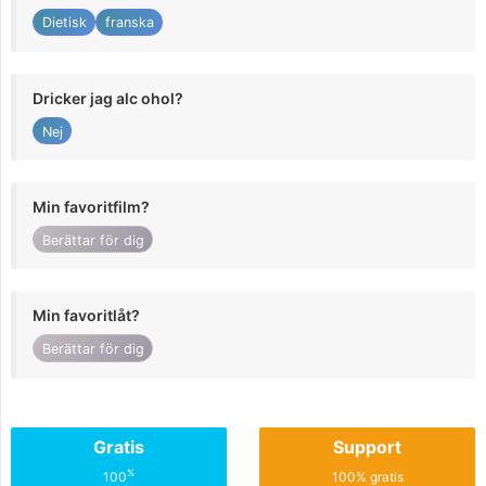
Dietisk
franska
Dricker jag alc ohol?
Nej
Min favoritfilm?
Berättar för dig
Min favoritlåt?
Berättar för dig
Gratis
Support
%
100
100% gratis