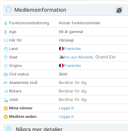
Medlemsinformation
Funktionsnedsättning
Annan funktionshinder
Age
69 år gammal
Här för
Vänskap
Land
Frankrike
Grand Est
Stad
Ars-sur-Moselle
,
Origins
Frankrike
Civil status
Skild
Akademisk nivå
Berättar för dig
Rökare
Berättar för dig
Jobb
Berättar för dig
Mina vänner
Logga in
Medlem sedan
Logga in
Några mer detaljer